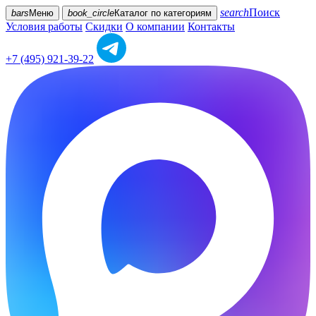
search
Поиск
bars
Меню
book_circle
Каталог
по категориям
Условия работы
Скидки
О компании
Контакты
+7 (495) 921-39-22