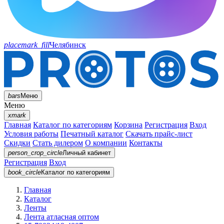
placemark_fill
Челябинск
bars
Меню
Меню
xmark
Главная
Каталог по категориям
Корзина
Регистрация
Вход
Условия работы
Печатный каталог
Скачать прайс-лист
Скидки
Стать дилером
О компании
Контакты
person_crop_circle
Личный кабинет
Регистрация
Вход
book_circle
Каталог
по категориям
Главная
Каталог
Ленты
Лента атласная оптом