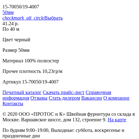
15-70050/19-4007
50мм
checkmark_alt_circle
Выбрать
41.24 р.
По 40 м
Цвет
черный
Размер
50мм
Материал
100% полиэстер
Прочее
плотность 10,23гр/м
Артикул
15-70050/19-4007
Печатный каталог
Скачать прайс-лист
Справочная
информация
Отзывы
Стать дилером
Вакансии
О компании
Контакты
© 2020
ООО «ПРОТОС и К»
Швейная фурнитура со склада в
Москве.
Варшавское шоссе, дом 132, строение 9.
На карте
По будням 9:00–19:00, Выходные: суббота, воскресенье и
праздничные дни