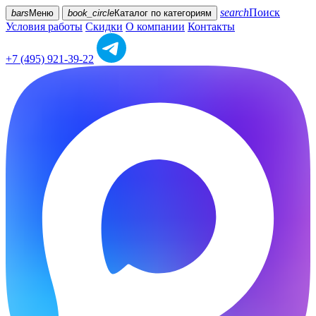
search
Поиск
bars
Меню
book_circle
Каталог
по категориям
Условия работы
Скидки
О компании
Контакты
+7 (495) 921-39-22