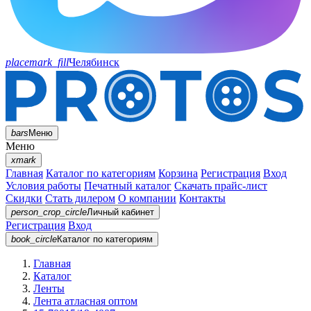
placemark_fill
Челябинск
bars
Меню
Меню
xmark
Главная
Каталог по категориям
Корзина
Регистрация
Вход
Условия работы
Печатный каталог
Скачать прайс-лист
Скидки
Стать дилером
О компании
Контакты
person_crop_circle
Личный кабинет
Регистрация
Вход
book_circle
Каталог
по категориям
Главная
Каталог
Ленты
Лента атласная оптом