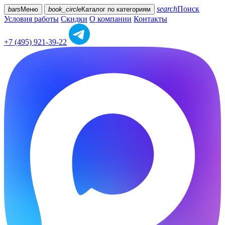
search
Поиск
bars
Меню
book_circle
Каталог
по категориям
Условия работы
Скидки
О компании
Контакты
+7 (495) 921-39-22