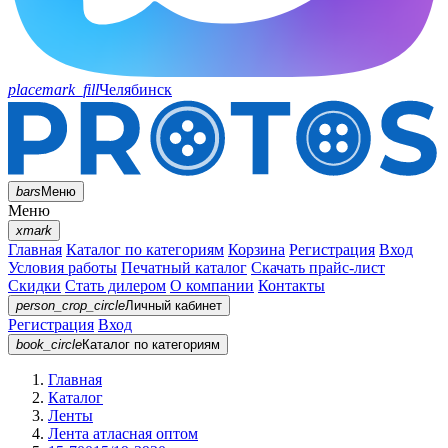
placemark_fill
Челябинск
bars
Меню
Меню
xmark
Главная
Каталог по категориям
Корзина
Регистрация
Вход
Условия работы
Печатный каталог
Скачать прайс-лист
Скидки
Стать дилером
О компании
Контакты
person_crop_circle
Личный кабинет
Регистрация
Вход
book_circle
Каталог
по категориям
Главная
Каталог
Ленты
Лента атласная оптом