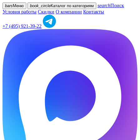
search
Поиск
bars
Меню
book_circle
Каталог
по категориям
Условия работы
Скидки
О компании
Контакты
+7 (495) 921-39-22