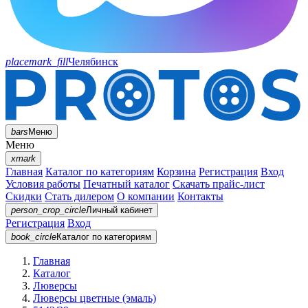
placemark_fill
Челябинск
bars
Меню
Меню
xmark
Главная
Каталог по категориям
Корзина
Регистрация
Вход
Условия работы
Печатный каталог
Скачать прайс-лист
Скидки
Стать дилером
О компании
Контакты
person_crop_circle
Личный кабинет
Регистрация
Вход
book_circle
Каталог
по категориям
Главная
Каталог
Люверсы
Люверсы цветные (эмаль)