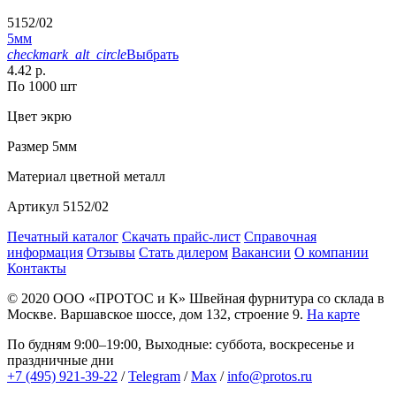
5152/02
5мм
checkmark_alt_circle
Выбрать
4.42 р.
По 1000 шт
Цвет
экрю
Размер
5мм
Материал
цветной металл
Артикул
5152/02
Печатный каталог
Скачать прайс-лист
Справочная
информация
Отзывы
Стать дилером
Вакансии
О компании
Контакты
© 2020
ООО «ПРОТОС и К»
Швейная фурнитура со склада в
Москве.
Варшавское шоссе, дом 132, строение 9.
На карте
По будням 9:00–19:00, Выходные: суббота, воскресенье и
праздничные дни
+7 (495) 921-39-22
/
Telegram
/
Max
/
info@protos.ru