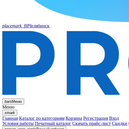
placemark_fill
Челябинск
bars
Меню
Меню
xmark
Главная
Каталог по категориям
Корзина
Регистрация
Вход
Условия работы
Печатный каталог
Скачать прайс-лист
Скидки