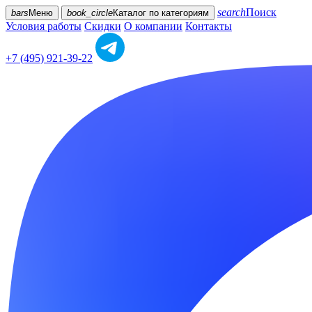
search
Поиск
bars
Меню
book_circle
Каталог
по категориям
Условия работы
Скидки
О компании
Контакты
+7 (495) 921-39-22