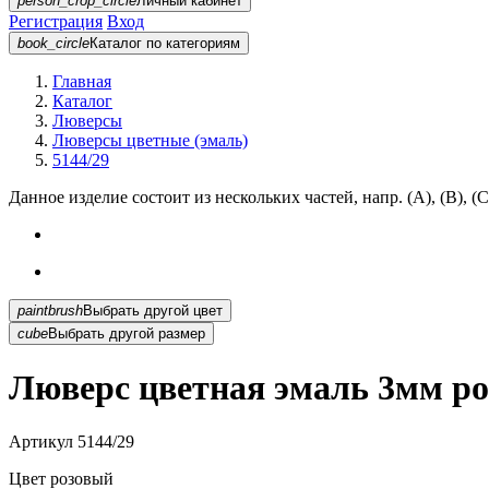
person_crop_circle
Личный кабинет
Регистрация
Вход
book_circle
Каталог
по категориям
Главная
Каталог
Люверсы
Люверсы цветные (эмаль)
5144/29
Данное изделие состоит из нескольких частей, напр. (А), (B), (С
paintbrush
Выбрать другой цвет
cube
Выбрать другой размер
Люверс цветная эмаль 3мм ро
Артикул
5144/29
Цвет
розовый