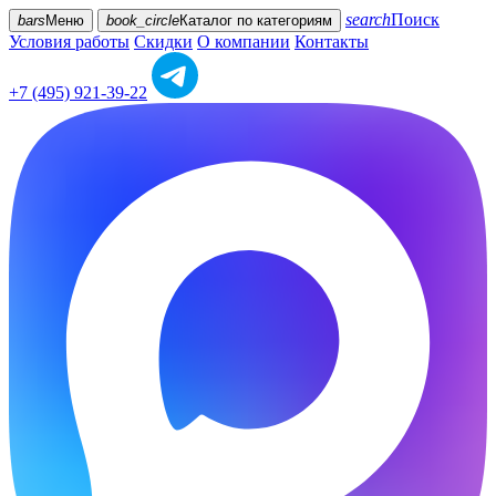
search
Поиск
bars
Меню
book_circle
Каталог
по категориям
Условия работы
Скидки
О компании
Контакты
+7 (495) 921-39-22