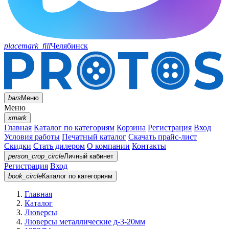
placemark_fill
Челябинск
bars
Меню
Меню
xmark
Главная
Каталог по категориям
Корзина
Регистрация
Вход
Условия работы
Печатный каталог
Скачать прайс-лист
Скидки
Стать дилером
О компании
Контакты
person_crop_circle
Личный кабинет
Регистрация
Вход
book_circle
Каталог
по категориям
Главная
Каталог
Люверсы
Люверсы металлические д-3-20мм