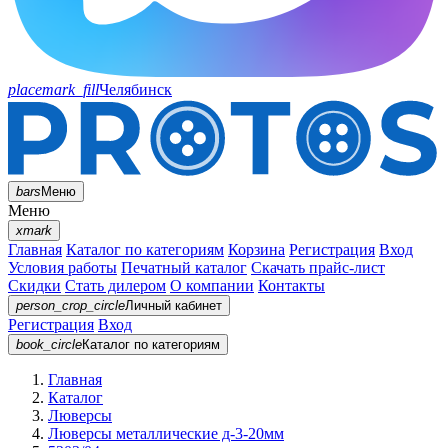
placemark_fill
Челябинск
bars
Меню
Меню
xmark
Главная
Каталог по категориям
Корзина
Регистрация
Вход
Условия работы
Печатный каталог
Скачать прайс-лист
Скидки
Стать дилером
О компании
Контакты
person_crop_circle
Личный кабинет
Регистрация
Вход
book_circle
Каталог
по категориям
Главная
Каталог
Люверсы
Люверсы металлические д-3-20мм