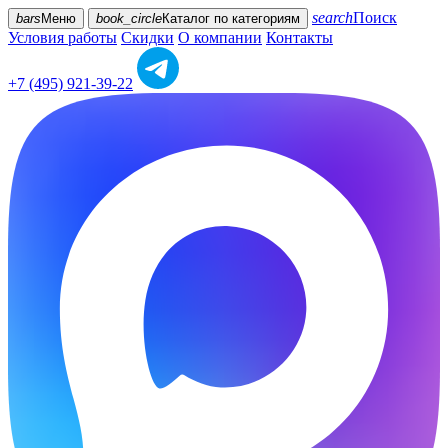
search
Поиск
bars
Меню
book_circle
Каталог
по категориям
Условия работы
Скидки
О компании
Контакты
+7 (495) 921-39-22