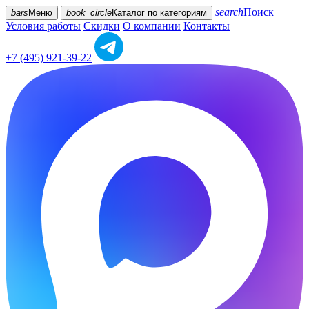
search
Поиск
bars
Меню
book_circle
Каталог
по категориям
Условия работы
Скидки
О компании
Контакты
+7 (495) 921-39-22