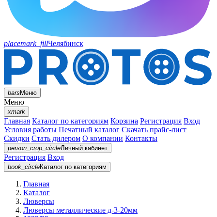
placemark_fill
Челябинск
bars
Меню
Меню
xmark
Главная
Каталог по категориям
Корзина
Регистрация
Вход
Условия работы
Печатный каталог
Скачать прайс-лист
Скидки
Стать дилером
О компании
Контакты
person_crop_circle
Личный кабинет
Регистрация
Вход
book_circle
Каталог
по категориям
Главная
Каталог
Люверсы
Люверсы металлические д-3-20мм