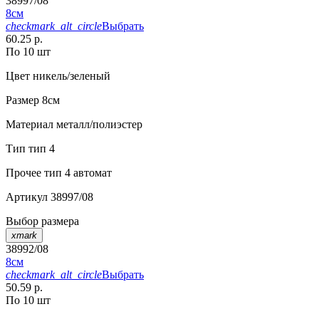
38997/08
8см
checkmark_alt_circle
Выбрать
60.25 р.
По 10 шт
Цвет
никель/зеленый
Размер
8см
Материал
металл/полиэстер
Тип
тип 4
Прочее
тип 4 автомат
Артикул
38997/08
Выбор размера
xmark
38992/08
8см
checkmark_alt_circle
Выбрать
50.59 р.
По 10 шт