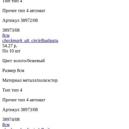
Тип
тип 4
Прочее
тип 4 автомат
Артикул
38972/08
38973/08
8см
checkmark_alt_circle
Выбрать
54.27 р.
По 10 шт
Цвет
золото/бежевый
Размер
8см
Материал
металл/полиэстер
Тип
тип 4
Прочее
тип 4 автомат
Артикул
38973/08
38974/08
8см