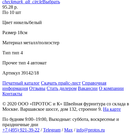
checkmark_alt_circle
Выбрать
95.28 р.
По 10 шт
Цвет
никель/белый
Размер
18см
Материал
металл/полиэстер
Тип
тип 4
Прочее
тип 4 автомат
Артикул
39142/18
Печатный каталог
Скачать прайс-лист
Справочная
информация
Отзывы
Стать дилером
Вакансии
О компании
Контакты
© 2020
ООО «ПРОТОС и К»
Швейная фурнитура со склада в
Москве.
Варшавское шоссе, дом 132, строение 9.
На карте
По будням 9:00–19:00, Выходные: суббота, воскресенье и
праздничные дни
+7 (495) 921-39-22
/
Telegram
/
Max
/
info@protos.ru