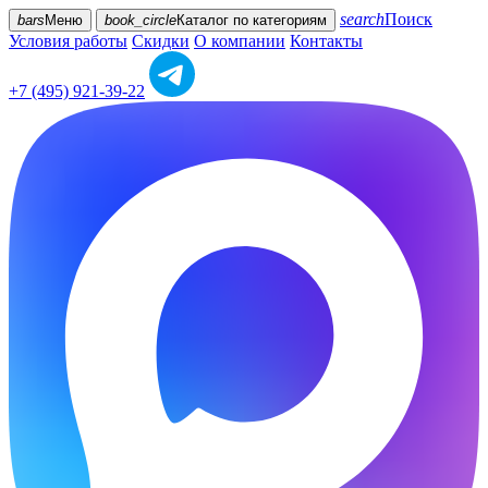
search
Поиск
bars
Меню
book_circle
Каталог
по категориям
Условия работы
Скидки
О компании
Контакты
+7 (495) 921-39-22