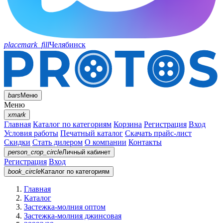
placemark_fill
Челябинск
bars
Меню
Меню
xmark
Главная
Каталог по категориям
Корзина
Регистрация
Вход
Условия работы
Печатный каталог
Скачать прайс-лист
Скидки
Стать дилером
О компании
Контакты
person_crop_circle
Личный кабинет
Регистрация
Вход
book_circle
Каталог
по категориям
Главная
Каталог
Застежка-молния оптом
Застежка-молния джинсовая