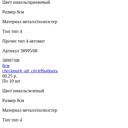
Цвет
никель/оранжевый
Размер
8см
Материал
металл/полиэстер
Тип
тип 4
Прочее
тип 4 автомат
Артикул
38995/08
38997/08
8см
checkmark_alt_circle
Выбрать
60.25 р.
По 10 шт
Цвет
никель/зеленый
Размер
8см
Материал
металл/полиэстер
Тип
тип 4