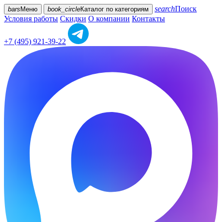
search
Поиск
bars
Меню
book_circle
Каталог
по категориям
Условия работы
Скидки
О компании
Контакты
+7 (495) 921-39-22