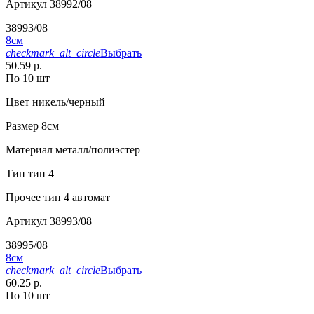
Артикул
38992/08
38993/08
8см
checkmark_alt_circle
Выбрать
50.59 р.
По 10 шт
Цвет
никель/черный
Размер
8см
Материал
металл/полиэстер
Тип
тип 4
Прочее
тип 4 автомат
Артикул
38993/08
38995/08
8см
checkmark_alt_circle
Выбрать
60.25 р.
По 10 шт