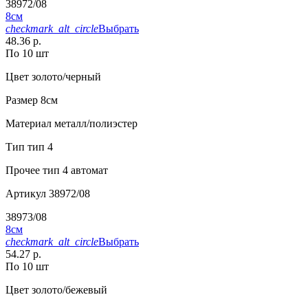
38972/08
8см
checkmark_alt_circle
Выбрать
48.36 р.
По 10 шт
Цвет
золото/черный
Размер
8см
Материал
металл/полиэстер
Тип
тип 4
Прочее
тип 4 автомат
Артикул
38972/08
38973/08
8см
checkmark_alt_circle
Выбрать
54.27 р.
По 10 шт
Цвет
золото/бежевый