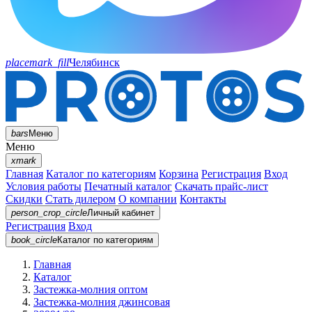
placemark_fill
Челябинск
bars
Меню
Меню
xmark
Главная
Каталог по категориям
Корзина
Регистрация
Вход
Условия работы
Печатный каталог
Скачать прайс-лист
Скидки
Стать дилером
О компании
Контакты
person_crop_circle
Личный кабинет
Регистрация
Вход
book_circle
Каталог
по категориям
Главная
Каталог
Застежка-молния оптом
Застежка-молния джинсовая