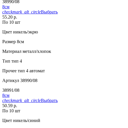
38990/08
8см
checkmark_alt_circle
Выбрать
55.20 р.
По 10 шт
Цвет
никель/экрю
Размер
8см
Материал
металл/хлопок
Тип
тип 4
Прочее
тип 4 автомат
Артикул
38990/08
38991/08
8см
checkmark_alt_circle
Выбрать
50.59 р.
По 10 шт
Цвет
никель/синий