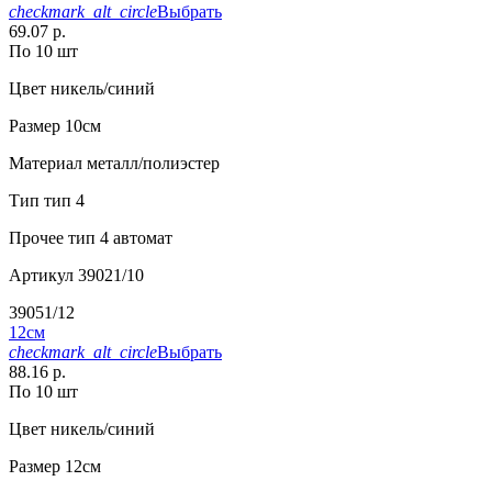
checkmark_alt_circle
Выбрать
69.07 р.
По 10 шт
Цвет
никель/синий
Размер
10см
Материал
металл/полиэстер
Тип
тип 4
Прочее
тип 4 автомат
Артикул
39021/10
39051/12
12см
checkmark_alt_circle
Выбрать
88.16 р.
По 10 шт
Цвет
никель/синий
Размер
12см