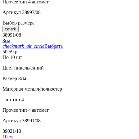
Прочее
тип 4 автомат
Артикул
38997/08
Выбор размера
xmark
38991/08
8см
checkmark_alt_circle
Выбрать
50.59 р.
По 10 шт
Цвет
никель/синий
Размер
8см
Материал
металл/полиэстер
Тип
тип 4
Прочее
тип 4 автомат
Артикул
38991/08
39021/10
10см