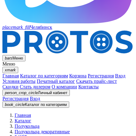
placemark_fill
Челябинск
bars
Меню
Меню
xmark
Главная
Каталог по категориям
Корзина
Регистрация
Вход
Условия работы
Печатный каталог
Скачать прайс-лист
Скидки
Стать дилером
О компании
Контакты
person_crop_circle
Личный кабинет
Регистрация
Вход
book_circle
Каталог
по категориям
Главная
Каталог
Полукольца
Полукольца декоративные