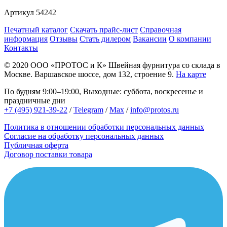
Артикул
54242
Печатный каталог
Скачать прайс-лист
Справочная
информация
Отзывы
Стать дилером
Вакансии
О компании
Контакты
© 2020
ООО «ПРОТОС и К»
Швейная фурнитура со склада в
Москве.
Варшавское шоссе, дом 132, строение 9.
На карте
По будням 9:00–19:00, Выходные: суббота, воскресенье и
праздничные дни
+7 (495) 921-39-22
/
Telegram
/
Max
/
info@protos.ru
Политика в отношении обработки персональных данных
Согласие на обработку персональных данных
Публичная оферта
Договор поставки товара