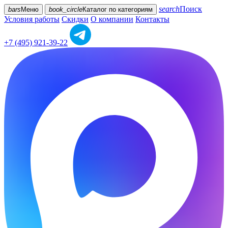
search
Поиск
bars
Меню
book_circle
Каталог
по категориям
Условия работы
Скидки
О компании
Контакты
+7 (495) 921-39-22