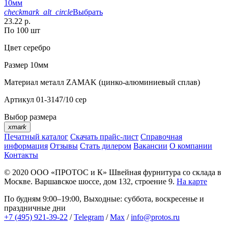
10мм
checkmark_alt_circle
Выбрать
23.22 р.
По 100 шт
Цвет
серебро
Размер
10мм
Материал
металл ZAMAK (цинко-алюминиевый сплав)
Артикул
01-3147/10 сер
Выбор размера
xmark
Печатный каталог
Скачать прайс-лист
Справочная
информация
Отзывы
Стать дилером
Вакансии
О компании
Контакты
© 2020
ООО «ПРОТОС и К»
Швейная фурнитура со склада в
Москве.
Варшавское шоссе, дом 132, строение 9.
На карте
По будням 9:00–19:00, Выходные: суббота, воскресенье и
праздничные дни
+7 (495) 921-39-22
/
Telegram
/
Max
/
info@protos.ru