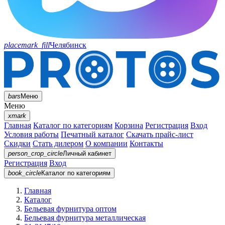
placemark_fill
Челябинск
bars
Меню
Меню
xmark
Главная
Каталог по категориям
Корзина
Регистрация
Вход
Условия работы
Печатный каталог
Скачать прайс-лист
Скидки
Стать дилером
О компании
Контакты
person_crop_circle
Личный кабинет
Регистрация
Вход
book_circle
Каталог
по категориям
Главная
Каталог
Бельевая фурнитура оптом
Бельевая фурнитура металлическая