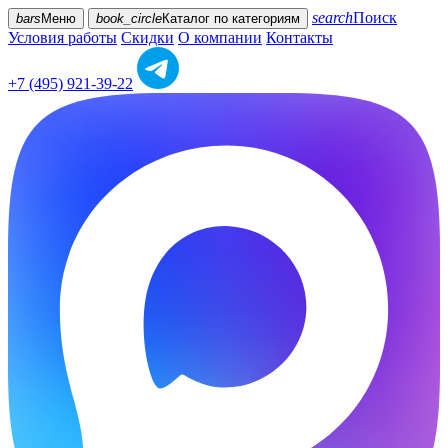
search
Поиск
bars
Меню
book_circle
Каталог
по категориям
Условия работы
Скидки
О компании
Контакты
+7 (495) 921-39-22