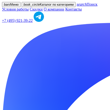
search
Поиск
bars
Меню
book_circle
Каталог
по категориям
Условия работы
Скидки
О компании
Контакты
+7 (495) 921-39-22