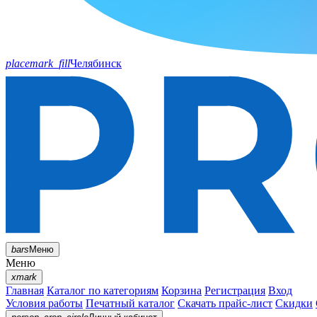
placemark_fill
Челябинск
bars
Меню
Меню
xmark
Главная
Каталог по категориям
Корзина
Регистрация
Вход
Условия работы
Печатный каталог
Скачать прайс-лист
Скидки