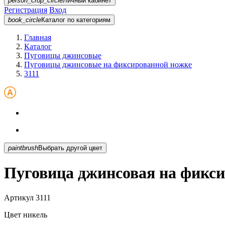
person_crop_circle
Личный кабинет
Регистрация
Вход
book_circle
Каталог
по категориям
Главная
Каталог
Пуговицы джинсовые
Пуговицы джинсовые на фиксированной ножке
3111
paintbrush
Выбрать другой цвет
Пуговица джинсовая на фикси
Артикул
3111
Цвет
никель