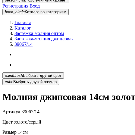
person_crop_circle
Личный кабинет
Регистрация
Вход
book_circle
Каталог
по категориям
Главная
Каталог
Застежка-молния оптом
Застежка-молния джинсовая
39067/14
paintbrush
Выбрать другой цвет
cube
Выбрать другой размер
Молния джинсовая 14см золот
Артикул
39067/14
Цвет
золото/серый
Размер
14см