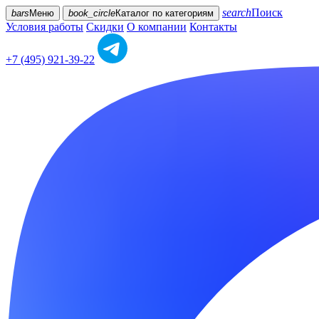
search
Поиск
bars
Меню
book_circle
Каталог
по категориям
Условия работы
Скидки
О компании
Контакты
+7 (495) 921-39-22