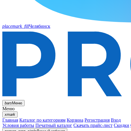
placemark_fill
Челябинск
bars
Меню
Меню
xmark
Главная
Каталог по категориям
Корзина
Регистрация
Вход
Условия работы
Печатный каталог
Скачать прайс-лист
Скидки