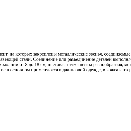
лент, на которых закреплены металлические звенья, соединяемы
ржавеющей стали. Соединение или разъединение деталей выполн
-молнии от 8 до 18 см, цветовая гамма ленты разнообразная, м
кие в основном применяются в джинсовой одежде, в кожгалантер