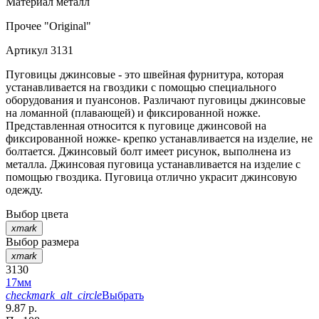
Материал
металл
Прочее
"Original"
Артикул
3131
Пуговицы джинсовые - это швейная фурнитура, которая
устанавливается на гвоздики с помощью специального
оборудования и пуансонов. Различают пуговицы джинсовые
на ломанной (плавающей) и фиксированной ножке.
Представленная относится к пуговице джинсовой на
фиксированной ножке- крепко устанавливается на изделие, не
болтается. Джинсовый болт имеет рисунок, выполнена из
металла. Джинсовая пуговица устанавливается на изделие с
помощью гвоздика. Пуговица отлично украсит джинсовую
одежду.
Выбор цвета
xmark
Выбор размера
xmark
3130
17мм
checkmark_alt_circle
Выбрать
9.87 р.