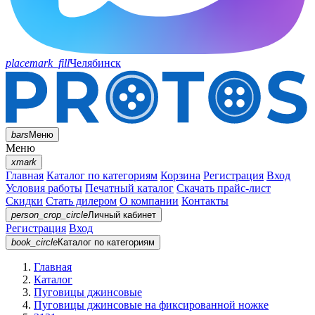
placemark_fill
Челябинск
bars
Меню
Меню
xmark
Главная
Каталог по категориям
Корзина
Регистрация
Вход
Условия работы
Печатный каталог
Скачать прайс-лист
Скидки
Стать дилером
О компании
Контакты
person_crop_circle
Личный кабинет
Регистрация
Вход
book_circle
Каталог
по категориям
Главная
Каталог
Пуговицы джинсовые
Пуговицы джинсовые на фиксированной ножке