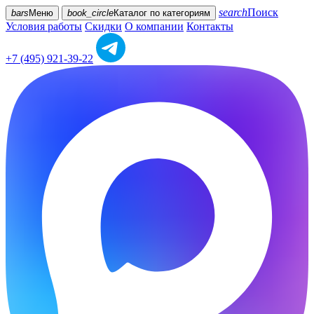
search
Поиск
bars
Меню
book_circle
Каталог
по категориям
Условия работы
Скидки
О компании
Контакты
+7 (495) 921-39-22