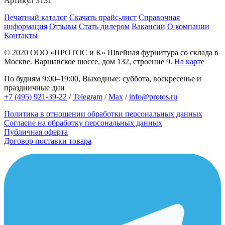
Артикул
3131
Печатный каталог
Скачать прайс-лист
Справочная
информация
Отзывы
Стать дилером
Вакансии
О компании
Контакты
© 2020
ООО «ПРОТОС и К»
Швейная фурнитура со склада в
Москве.
Варшавское шоссе, дом 132, строение 9.
На карте
По будням 9:00–19:00, Выходные: суббота, воскресенье и
праздничные дни
+7 (495) 921-39-22
/
Telegram
/
Max
/
info@protos.ru
Политика в отношении обработки персональных данных
Согласие на обработку персональных данных
Публичная оферта
Договор поставки товара