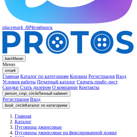
placemark_fill
Челябинск
bars
Меню
Меню
xmark
Главная
Каталог по категориям
Корзина
Регистрация
Вход
Условия работы
Печатный каталог
Скачать прайс-лист
Скидки
Стать дилером
О компании
Контакты
person_crop_circle
Личный кабинет
Регистрация
Вход
book_circle
Каталог
по категориям
Главная
Каталог
Пуговицы джинсовые
Пуговицы джинсовые на фиксированной ножке