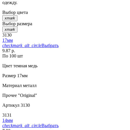
одежду.
Выбор цвета
xmark
Выбор размера
xmark
3130
17мм
checkmark_alt_circle
Выбрать
9.87 р.
По 100 шт
Цвет
темная медь
Размер
17мм
Материал
металл
Прочее
"Original"
Артикул
3130
3131
14мм
checkmark_alt_circle
Выбрать