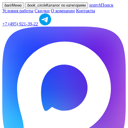
search
Поиск
bars
Меню
book_circle
Каталог
по категориям
Условия работы
Скидки
О компании
Контакты
+7 (495) 921-39-22