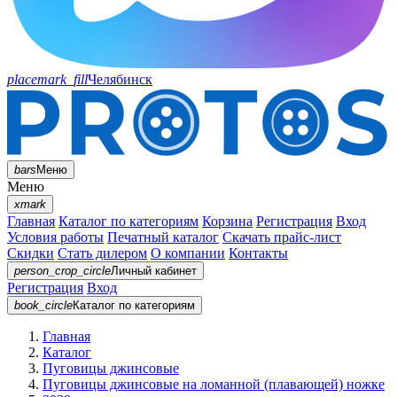
placemark_fill
Челябинск
bars
Меню
Меню
xmark
Главная
Каталог по категориям
Корзина
Регистрация
Вход
Условия работы
Печатный каталог
Скачать прайс-лист
Скидки
Стать дилером
О компании
Контакты
person_crop_circle
Личный кабинет
Регистрация
Вход
book_circle
Каталог
по категориям
Главная
Каталог
Пуговицы джинсовые
Пуговицы джинсовые на ломанной (плавающей) ножке