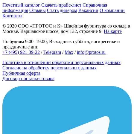
Печатный каталог
Скачать прайс-лист
Справочная
информация
Отзывы
Стать дилером
Вакансии
О компании
Контакты
© 2020
ООО «ПРОТОС и К»
Швейная фурнитура со склада в
Москве.
Варшавское шоссе, дом 132, строение 9.
На карте
По будням 9:00–19:00, Выходные: суббота, воскресенье и
праздничные дни
+7 (495) 921-39-22
/
Telegram
/
Max
/
info@protos.ru
Политика в отношении обработки персональных данных
Согласие на обработку персональных данных
Публичная оферта
Договор поставки товара