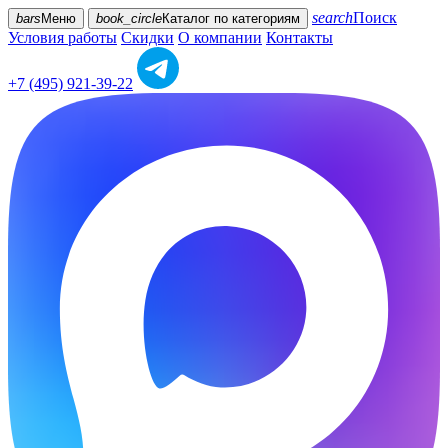
search
Поиск
bars
Меню
book_circle
Каталог
по категориям
Условия работы
Скидки
О компании
Контакты
+7 (495) 921-39-22