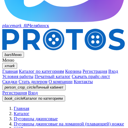
placemark_fill
Челябинск
bars
Меню
Меню
xmark
Главная
Каталог по категориям
Корзина
Регистрация
Вход
Условия работы
Печатный каталог
Скачать прайс-лист
Скидки
Стать дилером
О компании
Контакты
person_crop_circle
Личный кабинет
Регистрация
Вход
book_circle
Каталог
по категориям
Главная
Каталог
Пуговицы джинсовые
Пуговицы джинсовые на ломанной (плавающей) ножке