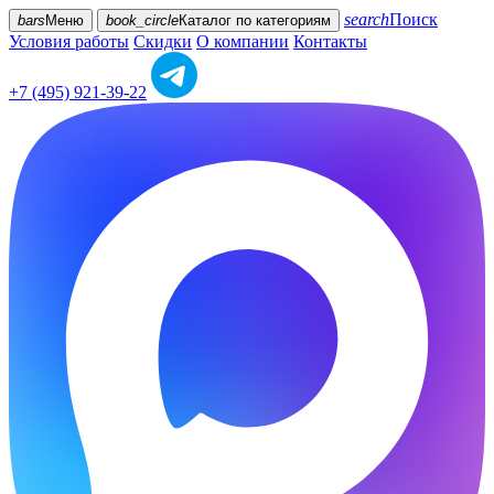
search
Поиск
bars
Меню
book_circle
Каталог
по категориям
Условия работы
Скидки
О компании
Контакты
+7 (495) 921-39-22