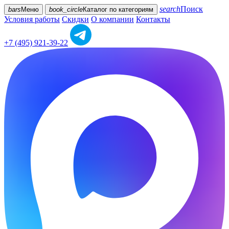
search
Поиск
bars
Меню
book_circle
Каталог
по категориям
Условия работы
Скидки
О компании
Контакты
+7 (495) 921-39-22