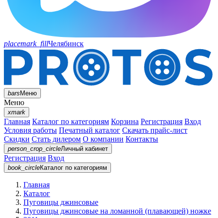
placemark_fill
Челябинск
bars
Меню
Меню
xmark
Главная
Каталог по категориям
Корзина
Регистрация
Вход
Условия работы
Печатный каталог
Скачать прайс-лист
Скидки
Стать дилером
О компании
Контакты
person_crop_circle
Личный кабинет
Регистрация
Вход
book_circle
Каталог
по категориям
Главная
Каталог
Пуговицы джинсовые
Пуговицы джинсовые на ломанной (плавающей) ножке