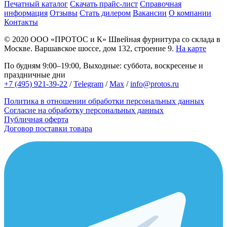
Печатный каталог
Скачать прайс-лист
Справочная
информация
Отзывы
Стать дилером
Вакансии
О компании
Контакты
© 2020
ООО «ПРОТОС и К»
Швейная фурнитура со склада в
Москве.
Варшавское шоссе, дом 132, строение 9.
На карте
По будням 9:00–19:00, Выходные: суббота, воскресенье и
праздничные дни
+7 (495) 921-39-22
/
Telegram
/
Max
/
info@protos.ru
Политика в отношении обработки персональных данных
Согласие на обработку персональных данных
Публичная оферта
Договор поставки товара