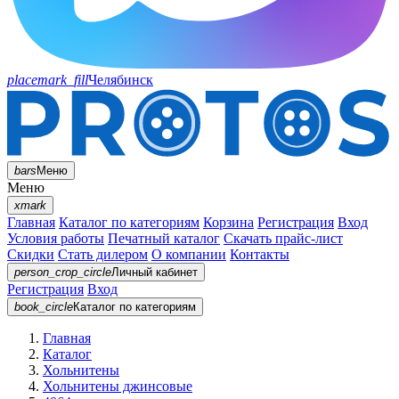
placemark_fill
Челябинск
bars
Меню
Меню
xmark
Главная
Каталог по категориям
Корзина
Регистрация
Вход
Условия работы
Печатный каталог
Скачать прайс-лист
Скидки
Стать дилером
О компании
Контакты
person_crop_circle
Личный кабинет
Регистрация
Вход
book_circle
Каталог
по категориям
Главная
Каталог
Хольнитены
Хольнитены джинсовые