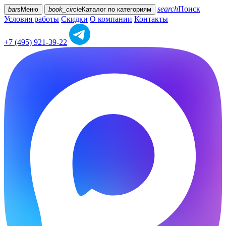
search
Поиск
bars
Меню
book_circle
Каталог
по категориям
Условия работы
Скидки
О компании
Контакты
+7 (495) 921-39-22