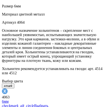
Размер
6мм
Материал
цветной металл
Артикул
4064
Основное назначение хольнитенов – скрепление мест с
наибольшей уязвимостью, испытывающих значительную
нагрузку. Это края карманов, застежки-молнии, а в обуви и
изделиях кожаной галантереи – накладные декоративные
элементы и линия соединения боковых и центральных
деталей кроя. Хольнитены устанавливаются на гвоздик,
который имеет острый конец, упрощающий установку
фурнитуры на плотную ткань, кожу или кожзам.
Хольнитен рекомендуется устанавливать на гвозди: арт. 4514
или 4512
Выбор цвета
xmark
4063
6мм
checkmark_alt_circle
Выбрать