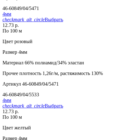
46-60849/04/5471
4мм
checkmark_alt_circle
Выбрать
12.73 р.
По 100 м
Цвет
розовый
Размер
4мм
Материал
66% полиамид/34% эластан
Прочее
плотность 1,26г/м, растяжимость 130%
Артикул
46-60849/04/5471
46-60849/04/5533
4мм
checkmark_alt_circle
Выбрать
12.73 р.
По 100 м
Цвет
желтый
Размер
4мм