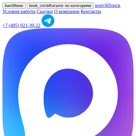
search
Поиск
bars
Меню
book_circle
Каталог
по категориям
Условия работы
Скидки
О компании
Контакты
+7 (495) 921-39-22