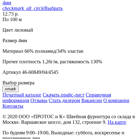
4мм
checkmark_alt_circle
Выбрать
12.73 р.
По 100 м
Цвет
лиловый
Размер
4мм
Материал
66% полиамид/34% эластан
Прочее
плотность 1,26г/м, растяжимость 130%
Артикул
46-60849/04/4545
Выбор размера
xmark
Печатный каталог
Скачать прайс-лист
Справочная
информация
Отзывы
Стать дилером
Вакансии
О компании
Контакты
© 2020
ООО «ПРОТОС и К»
Швейная фурнитура со склада в
Москве.
Варшавское шоссе, дом 132, строение 9.
На карте
По будням 9:00–19:00, Выходные: суббота, воскресенье и
праздничные дни