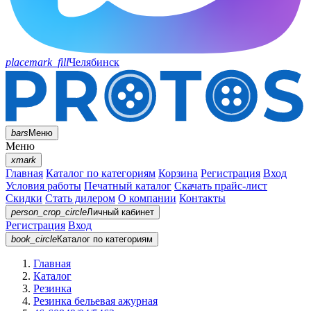
placemark_fill
Челябинск
bars
Меню
Меню
xmark
Главная
Каталог по категориям
Корзина
Регистрация
Вход
Условия работы
Печатный каталог
Скачать прайс-лист
Скидки
Стать дилером
О компании
Контакты
person_crop_circle
Личный кабинет
Регистрация
Вход
book_circle
Каталог
по категориям
Главная
Каталог
Резинка
Резинка бельевая ажурная