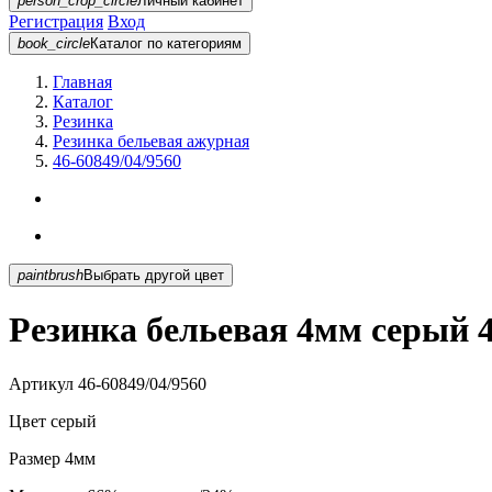
person_crop_circle
Личный кабинет
Регистрация
Вход
book_circle
Каталог
по категориям
Главная
Каталог
Резинка
Резинка бельевая ажурная
46-60849/04/9560
paintbrush
Выбрать другой цвет
Резинка бельевая 4мм серый 4
Артикул
46-60849/04/9560
Цвет
серый
Размер
4мм