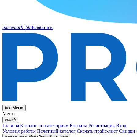
placemark_fill
Челябинск
bars
Меню
Меню
xmark
Главная
Каталог по категориям
Корзина
Регистрация
Вход
Условия работы
Печатный каталог
Скачать прайс-лист
Скидки