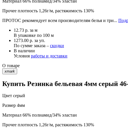
Материал
66% полиамид/34% эластан
Прочее
плотность 1,26г/м, растяжимость 130%
ПРОТОС рекомендует всем производителям белья и три...
Подр
12.73
р.
за м
В упаковке по
100 м
1273.00 р. за уп.
По сумме заказа –
скидки
В наличии
Условия
работы и доставки
О товаре
xmark
Купить Резинка бельевая 4мм серый 46-
Цвет
серый
Размер
4мм
Материал
66% полиамид/34% эластан
Прочее
плотность 1,26г/м, растяжимость 130%