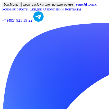
search
Поиск
bars
Меню
book_circle
Каталог
по категориям
Условия работы
Скидки
О компании
Контакты
+7 (495) 921-39-22