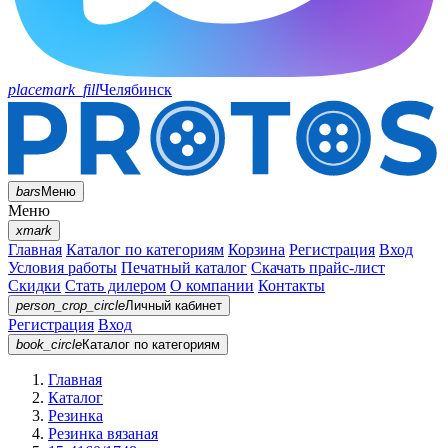
placemark_fill
Челябинск
bars
Меню
Меню
xmark
Главная
Каталог по категориям
Корзина
Регистрация
Вход
Условия работы
Печатный каталог
Скачать прайс-лист
Скидки
Стать дилером
О компании
Контакты
person_crop_circle
Личный кабинет
Регистрация
Вход
book_circle
Каталог
по категориям
Главная
Каталог
Резинка
Резинка вязаная