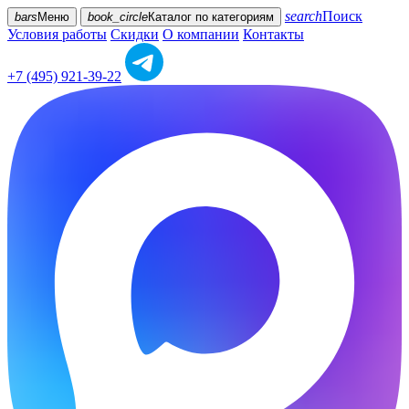
search
Поиск
bars
Меню
book_circle
Каталог
по категориям
Условия работы
Скидки
О компании
Контакты
+7 (495) 921-39-22