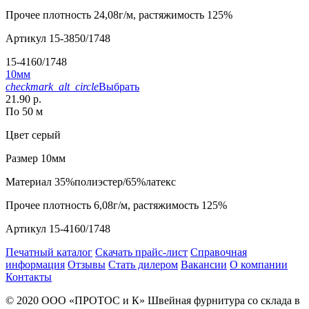
Прочее
плотность 24,08г/м, растяжимость 125%
Артикул
15-3850/1748
15-4160/1748
10мм
checkmark_alt_circle
Выбрать
21.90 р.
По 50 м
Цвет
серый
Размер
10мм
Материал
35%полиэстер/65%латекс
Прочее
плотность 6,08г/м, растяжимость 125%
Артикул
15-4160/1748
Печатный каталог
Скачать прайс-лист
Справочная
информация
Отзывы
Стать дилером
Вакансии
О компании
Контакты
© 2020
ООО «ПРОТОС и К»
Швейная фурнитура со склада в