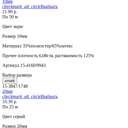
10мм
checkmark_alt_circle
Выбрать
21.90 р.
По 50 м
Цвет
экрю
Размер
10мм
Материал
35%полиэстер/65%латекс
Прочее
плотность 6,08г/м, растяжимость 125%
Артикул
15-4160/9943
Выбор размера
xmark
15-3847/1748
20мм
checkmark_alt_circle
Выбрать
33.39 р.
По 25 м
Цвет
серый
Размер
20мм