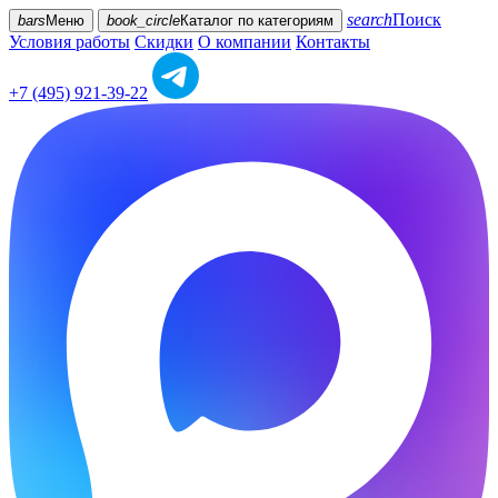
search
Поиск
bars
Меню
book_circle
Каталог
по категориям
Условия работы
Скидки
О компании
Контакты
+7 (495) 921-39-22