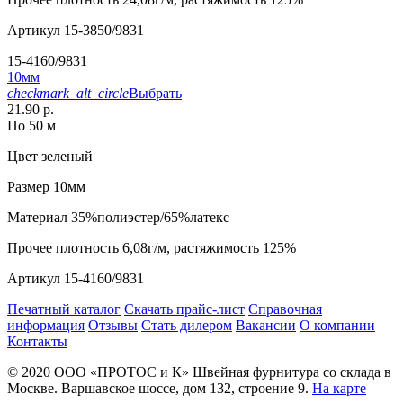
Артикул
15-3850/9831
15-4160/9831
10мм
checkmark_alt_circle
Выбрать
21.90 р.
По 50 м
Цвет
зеленый
Размер
10мм
Материал
35%полиэстер/65%латекс
Прочее
плотность 6,08г/м, растяжимость 125%
Артикул
15-4160/9831
Печатный каталог
Скачать прайс-лист
Справочная
информация
Отзывы
Стать дилером
Вакансии
О компании
Контакты
© 2020
ООО «ПРОТОС и К»
Швейная фурнитура со склада в
Москве.
Варшавское шоссе, дом 132, строение 9.
На карте