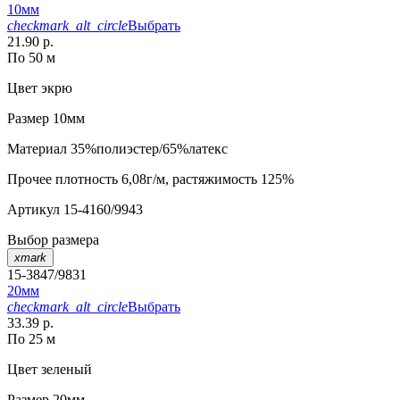
10мм
checkmark_alt_circle
Выбрать
21.90 р.
По 50 м
Цвет
экрю
Размер
10мм
Материал
35%полиэстер/65%латекс
Прочее
плотность 6,08г/м, растяжимость 125%
Артикул
15-4160/9943
Выбор размера
xmark
15-3847/9831
20мм
checkmark_alt_circle
Выбрать
33.39 р.
По 25 м
Цвет
зеленый
Размер
20мм