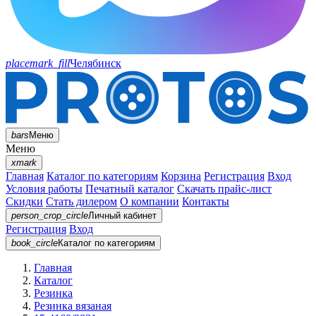
placemark_fill
Челябинск
bars
Меню
Меню
xmark
Главная
Каталог по категориям
Корзина
Регистрация
Вход
Условия работы
Печатный каталог
Скачать прайс-лист
Скидки
Стать дилером
О компании
Контакты
person_crop_circle
Личный кабинет
Регистрация
Вход
book_circle
Каталог
по категориям
Главная
Каталог
Резинка
Резинка вязаная