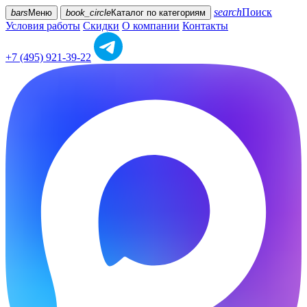
search
Поиск
bars
Меню
book_circle
Каталог
по категориям
Условия работы
Скидки
О компании
Контакты
+7 (495) 921-39-22