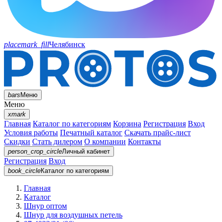
placemark_fill
Челябинск
bars
Меню
Меню
xmark
Главная
Каталог по категориям
Корзина
Регистрация
Вход
Условия работы
Печатный каталог
Скачать прайс-лист
Скидки
Стать дилером
О компании
Контакты
person_crop_circle
Личный кабинет
Регистрация
Вход
book_circle
Каталог
по категориям
Главная
Каталог
Шнур оптом
Шнур для воздушных петель