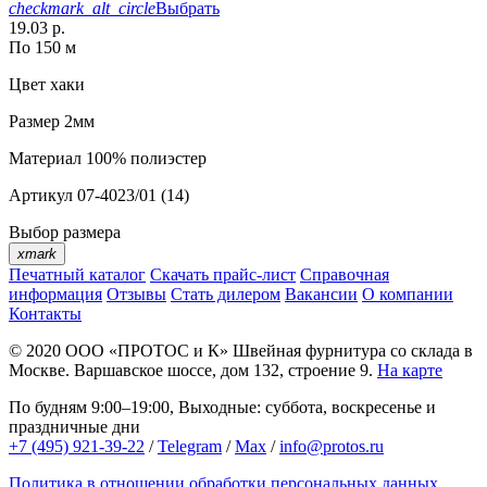
checkmark_alt_circle
Выбрать
19.03 р.
По 150 м
Цвет
хаки
Размер
2мм
Материал
100% полиэстер
Артикул
07-4023/01 (14)
Выбор размера
xmark
Печатный каталог
Скачать прайс-лист
Справочная
информация
Отзывы
Стать дилером
Вакансии
О компании
Контакты
© 2020
ООО «ПРОТОС и К»
Швейная фурнитура со склада в
Москве.
Варшавское шоссе, дом 132, строение 9.
На карте
По будням 9:00–19:00, Выходные: суббота, воскресенье и
праздничные дни
+7 (495) 921-39-22
/
Telegram
/
Max
/
info@protos.ru
Политика в отношении обработки персональных данных