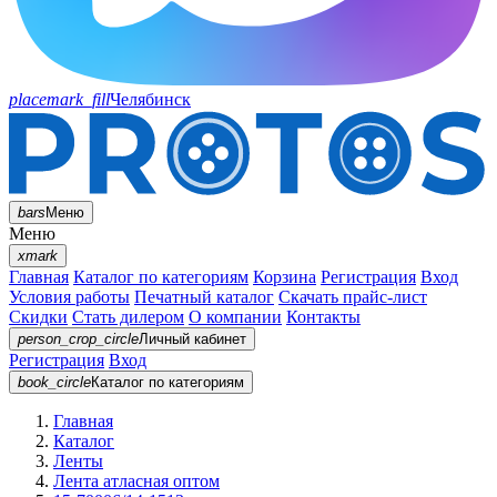
placemark_fill
Челябинск
bars
Меню
Меню
xmark
Главная
Каталог по категориям
Корзина
Регистрация
Вход
Условия работы
Печатный каталог
Скачать прайс-лист
Скидки
Стать дилером
О компании
Контакты
person_crop_circle
Личный кабинет
Регистрация
Вход
book_circle
Каталог
по категориям
Главная
Каталог
Ленты
Лента атласная оптом