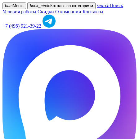
search
Поиск
bars
Меню
book_circle
Каталог
по категориям
Условия работы
Скидки
О компании
Контакты
+7 (495) 921-39-22