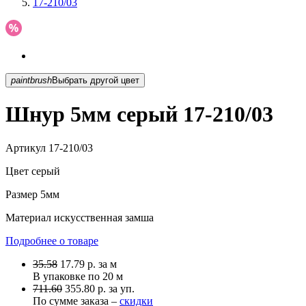
17-210/03
paintbrush
Выбрать другой цвет
Шнур 5мм серый 17-210/03
Артикул
17-210/03
Цвет
серый
Размер
5мм
Материал
искусственная замша
Подробнее о товаре
35.58
17.79
р.
за м
В упаковке по
20 м
711.60
355.80 р. за уп.
По сумме заказа –
скидки