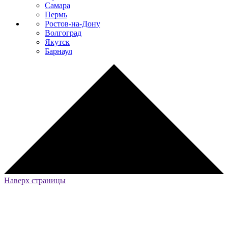
Самара
Пермь
Ростов-на-Дону
Волгоград
Якутск
Барнаул
Наверх страницы