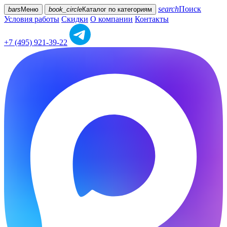
search
Поиск
bars
Меню
book_circle
Каталог
по категориям
Условия работы
Скидки
О компании
Контакты
+7 (495) 921-39-22