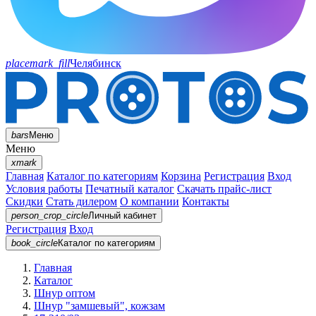
placemark_fill
Челябинск
bars
Меню
Меню
xmark
Главная
Каталог по категориям
Корзина
Регистрация
Вход
Условия работы
Печатный каталог
Скачать прайс-лист
Скидки
Стать дилером
О компании
Контакты
person_crop_circle
Личный кабинет
Регистрация
Вход
book_circle
Каталог
по категориям
Главная
Каталог
Шнур оптом
Шнур "замшевый", кожзам