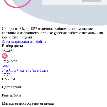
Скидка от 3% до 15%
в личном кабинете, запоминание
корзины
и
избранного
, а также удобная работа с несколькими
юр. и физ. лицами
Зарегистрироваться
Войти
Выбор цвета
xmark
17-210/03
5мм
checkmark_alt_circle
Выбрать
17.79 р.
По 20 м
Цвет
серый
Размер
5мм
Материал
искусственная замша