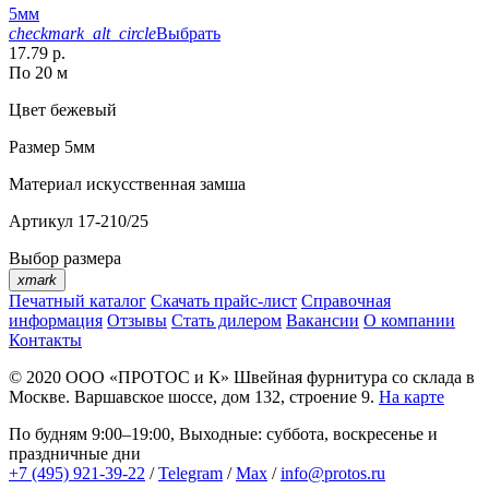
5мм
checkmark_alt_circle
Выбрать
17.79 р.
По 20 м
Цвет
бежевый
Размер
5мм
Материал
искусственная замша
Артикул
17-210/25
Выбор размера
xmark
Печатный каталог
Скачать прайс-лист
Справочная
информация
Отзывы
Стать дилером
Вакансии
О компании
Контакты
© 2020
ООО «ПРОТОС и К»
Швейная фурнитура со склада в
Москве.
Варшавское шоссе, дом 132, строение 9.
На карте
По будням 9:00–19:00, Выходные: суббота, воскресенье и
праздничные дни
+7 (495) 921-39-22
/
Telegram
/
Max
/
info@protos.ru