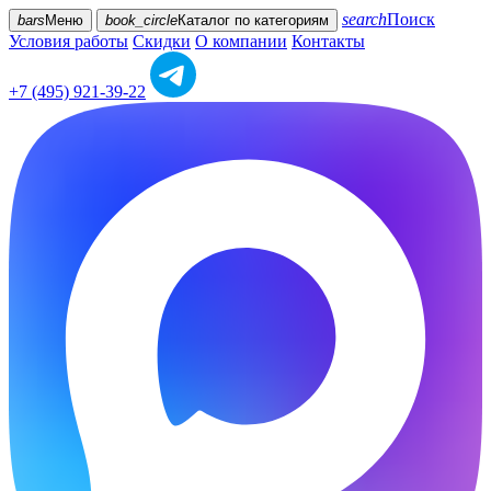
search
Поиск
bars
Меню
book_circle
Каталог
по категориям
Условия работы
Скидки
О компании
Контакты
+7 (495) 921-39-22