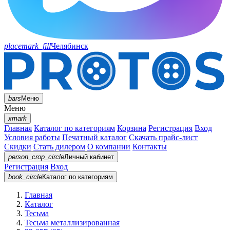
placemark_fill
Челябинск
bars
Меню
Меню
xmark
Главная
Каталог по категориям
Корзина
Регистрация
Вход
Условия работы
Печатный каталог
Скачать прайс-лист
Скидки
Стать дилером
О компании
Контакты
person_crop_circle
Личный кабинет
Регистрация
Вход
book_circle
Каталог
по категориям
Главная
Каталог
Тесьма
Тесьма металлизированная