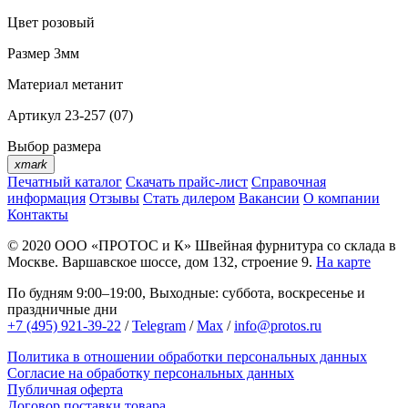
Цвет
розовый
Размер
3мм
Материал
метанит
Артикул
23-257 (07)
Выбор размера
xmark
Печатный каталог
Скачать прайс-лист
Справочная
информация
Отзывы
Стать дилером
Вакансии
О компании
Контакты
© 2020
ООО «ПРОТОС и К»
Швейная фурнитура со склада в
Москве.
Варшавское шоссе, дом 132, строение 9.
На карте
По будням 9:00–19:00, Выходные: суббота, воскресенье и
праздничные дни
+7 (495) 921-39-22
/
Telegram
/
Max
/
info@protos.ru
Политика в отношении обработки персональных данных
Согласие на обработку персональных данных
Публичная оферта
Договор поставки товара