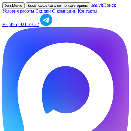
search
Поиск
bars
Меню
book_circle
Каталог
по категориям
Условия работы
Скидки
О компании
Контакты
+7 (495) 921-39-22