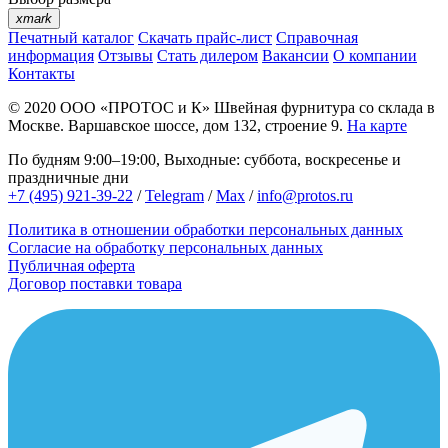
xmark
Печатный каталог
Скачать прайс-лист
Справочная
информация
Отзывы
Стать дилером
Вакансии
О компании
Контакты
© 2020
ООО «ПРОТОС и К»
Швейная фурнитура со склада в
Москве.
Варшавское шоссе, дом 132, строение 9.
На карте
По будням 9:00–19:00, Выходные: суббота, воскресенье и
праздничные дни
+7 (495) 921-39-22
/
Telegram
/
Max
/
info@protos.ru
Политика в отношении обработки персональных данных
Согласие на обработку персональных данных
Публичная оферта
Договор поставки товара