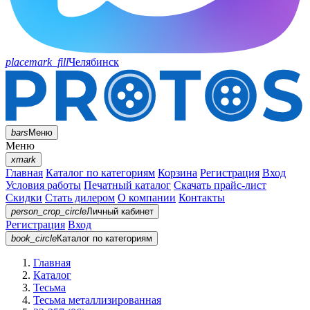
placemark_fill
Челябинск
bars
Меню
Меню
xmark
Главная
Каталог по категориям
Корзина
Регистрация
Вход
Условия работы
Печатный каталог
Скачать прайс-лист
Скидки
Стать дилером
О компании
Контакты
person_crop_circle
Личный кабинет
Регистрация
Вход
book_circle
Каталог
по категориям
Главная
Каталог
Тесьма
Тесьма металлизированная