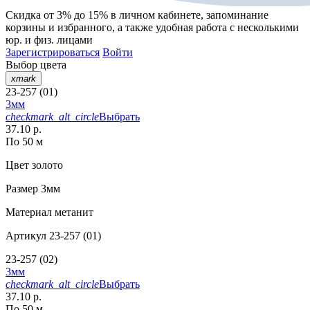
Скидка от 3% до 15%
в личном кабинете, запоминание
корзины
и
избранного
, а также удобная работа с несколькими
юр. и физ. лицами
Зарегистрироваться
Войти
Выбор цвета
xmark
23-257 (01)
3мм
checkmark_alt_circle
Выбрать
37.10 р.
По 50 м
Цвет
золото
Размер
3мм
Материал
метанит
Артикул
23-257 (01)
23-257 (02)
3мм
checkmark_alt_circle
Выбрать
37.10 р.
По 50 м