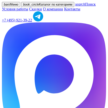
search
Поиск
bars
Меню
book_circle
Каталог
по категориям
Условия работы
Скидки
О компании
Контакты
+7 (495) 921-39-22