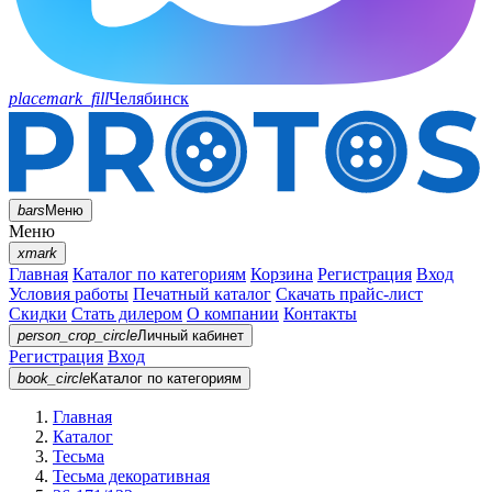
placemark_fill
Челябинск
bars
Меню
Меню
xmark
Главная
Каталог по категориям
Корзина
Регистрация
Вход
Условия работы
Печатный каталог
Скачать прайс-лист
Скидки
Стать дилером
О компании
Контакты
person_crop_circle
Личный кабинет
Регистрация
Вход
book_circle
Каталог
по категориям
Главная
Каталог
Тесьма
Тесьма декоративная