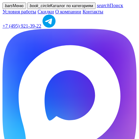
search
Поиск
bars
Меню
book_circle
Каталог
по категориям
Условия работы
Скидки
О компании
Контакты
+7 (495) 921-39-22