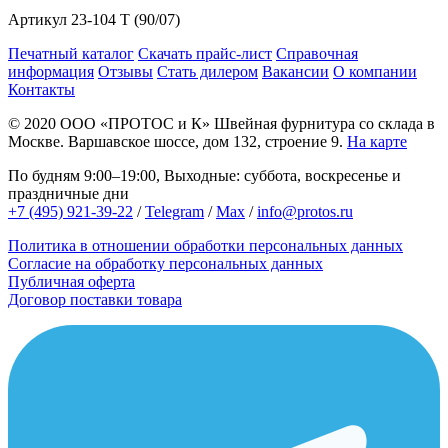
Артикул
23-104 T (90/07)
Печатный каталог
Скачать прайс-лист
Справочная
информация
Отзывы
Стать дилером
Вакансии
О компании
Контакты
© 2020
ООО «ПРОТОС и К»
Швейная фурнитура со склада в
Москве.
Варшавское шоссе, дом 132, строение 9.
На карте
По будням 9:00–19:00, Выходные: суббота, воскресенье и
праздничные дни
+7 (495) 921-39-22
/
Telegram
/
Max
/
info@protos.ru
Политика в отношении обработки персональных данных
Согласие на обработку персональных данных
Публичная оферта
Договор поставки товара