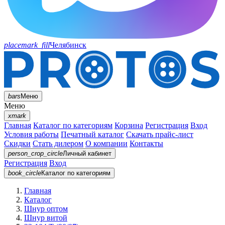
placemark_fill
Челябинск
bars
Меню
Меню
xmark
Главная
Каталог по категориям
Корзина
Регистрация
Вход
Условия работы
Печатный каталог
Скачать прайс-лист
Скидки
Стать дилером
О компании
Контакты
person_crop_circle
Личный кабинет
Регистрация
Вход
book_circle
Каталог
по категориям
Главная
Каталог
Шнур оптом
Шнур витой