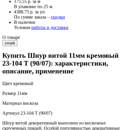
175.55
р.
за м
В упаковке по
25 м
4388.75 р. за уп.
По сумме заказа –
скидки
В наличии
Условия
работы и доставки
О товаре
xmark
Купить Шнур витой 11мм кремовый
23-104 T (90/07): характеристики,
описание, применение
Цвет
кремовый
Размер
11мм
Материал
вискоза
Артикул
23-104 T (90/07)
Шнур витой декоративный выполнен из вискозных
скрученных прядей. Особой популярностью декоративные