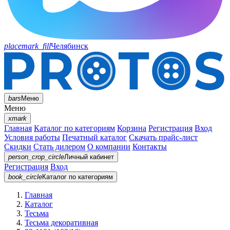
placemark_fill
Челябинск
bars
Меню
Меню
xmark
Главная
Каталог по категориям
Корзина
Регистрация
Вход
Условия работы
Печатный каталог
Скачать прайс-лист
Скидки
Стать дилером
О компании
Контакты
person_crop_circle
Личный кабинет
Регистрация
Вход
book_circle
Каталог
по категориям
Главная
Каталог
Тесьма
Тесьма декоративная