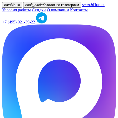
search
Поиск
bars
Меню
book_circle
Каталог
по категориям
Условия работы
Скидки
О компании
Контакты
+7 (495) 921-39-22