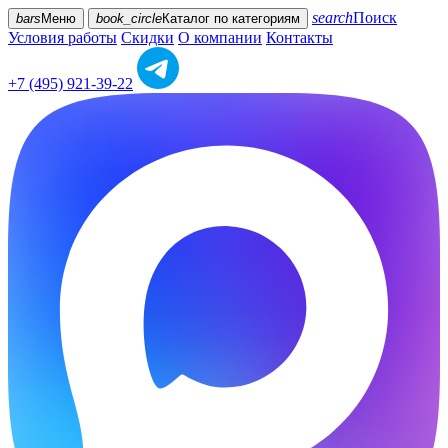
search
Поиск
bars
Меню
book_circle
Каталог
по категориям
Условия работы
Скидки
О компании
Контакты
+7 (495) 921-39-22