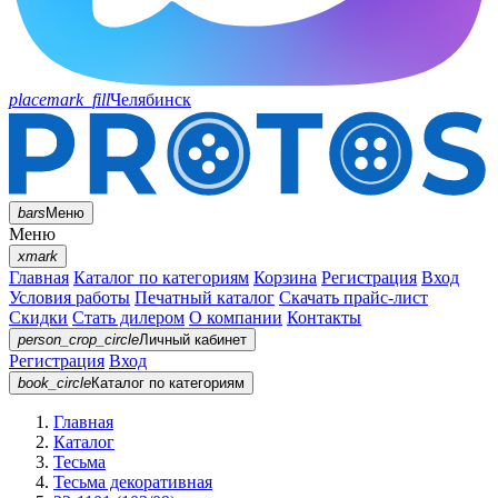
placemark_fill
Челябинск
bars
Меню
Меню
xmark
Главная
Каталог по категориям
Корзина
Регистрация
Вход
Условия работы
Печатный каталог
Скачать прайс-лист
Скидки
Стать дилером
О компании
Контакты
person_crop_circle
Личный кабинет
Регистрация
Вход
book_circle
Каталог
по категориям
Главная
Каталог
Тесьма
Тесьма декоративная