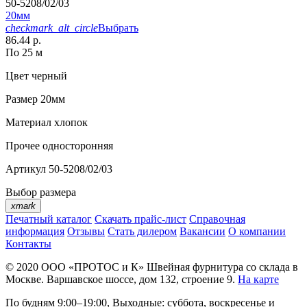
50-5208/02/03
20мм
checkmark_alt_circle
Выбрать
86.44 р.
По 25 м
Цвет
черный
Размер
20мм
Материал
хлопок
Прочее
односторонняя
Артикул
50-5208/02/03
Выбор размера
xmark
Печатный каталог
Скачать прайс-лист
Справочная
информация
Отзывы
Стать дилером
Вакансии
О компании
Контакты
© 2020
ООО «ПРОТОС и К»
Швейная фурнитура со склада в
Москве.
Варшавское шоссе, дом 132, строение 9.
На карте
По будням 9:00–19:00, Выходные: суббота, воскресенье и