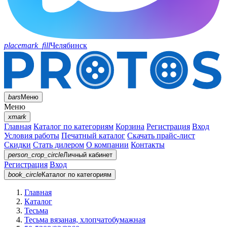
placemark_fill
Челябинск
bars
Меню
Меню
xmark
Главная
Каталог по категориям
Корзина
Регистрация
Вход
Условия работы
Печатный каталог
Скачать прайс-лист
Скидки
Стать дилером
О компании
Контакты
person_crop_circle
Личный кабинет
Регистрация
Вход
book_circle
Каталог
по категориям
Главная
Каталог
Тесьма
Тесьма вязаная, хлопчатобумажная