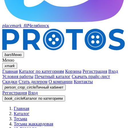
placemark_fill
Челябинск
bars
Меню
Меню
xmark
Главная
Каталог по категориям
Корзина
Регистрация
Вход
Условия работы
Печатный каталог
Скачать прайс-лист
Скидки
Стать дилером
О компании
Контакты
person_crop_circle
Личный кабинет
Регистрация
Вход
book_circle
Каталог
по категориям
Главная
Каталог
Тесьма
Тесьма жаккардовая