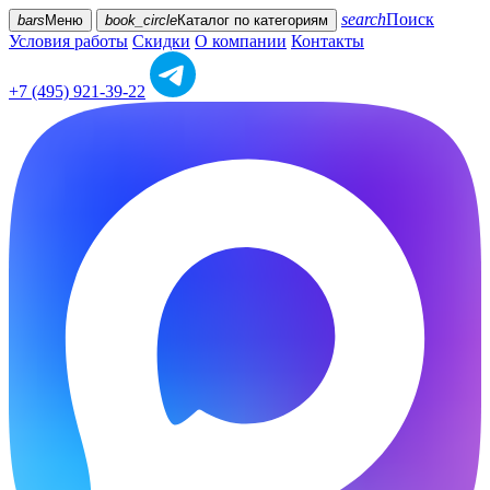
search
Поиск
bars
Меню
book_circle
Каталог
по категориям
Условия работы
Скидки
О компании
Контакты
+7 (495) 921-39-22