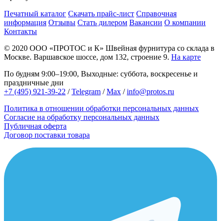
Печатный каталог
Скачать прайс-лист
Справочная
информация
Отзывы
Стать дилером
Вакансии
О компании
Контакты
© 2020
ООО «ПРОТОС и К»
Швейная фурнитура со склада в
Москве.
Варшавское шоссе, дом 132, строение 9.
На карте
По будням 9:00–19:00, Выходные: суббота, воскресенье и
праздничные дни
+7 (495) 921-39-22
/
Telegram
/
Max
/
info@protos.ru
Политика в отношении обработки персональных данных
Согласие на обработку персональных данных
Публичная оферта
Договор поставки товара