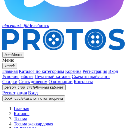
placemark_fill
Челябинск
bars
Меню
Меню
xmark
Главная
Каталог по категориям
Корзина
Регистрация
Вход
Условия работы
Печатный каталог
Скачать прайс-лист
Скидки
Стать дилером
О компании
Контакты
person_crop_circle
Личный кабинет
Регистрация
Вход
book_circle
Каталог
по категориям
Главная
Каталог
Тесьма
Тесьма жаккардовая