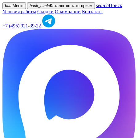
search
Поиск
bars
Меню
book_circle
Каталог
по категориям
Условия работы
Скидки
О компании
Контакты
+7 (495) 921-39-22