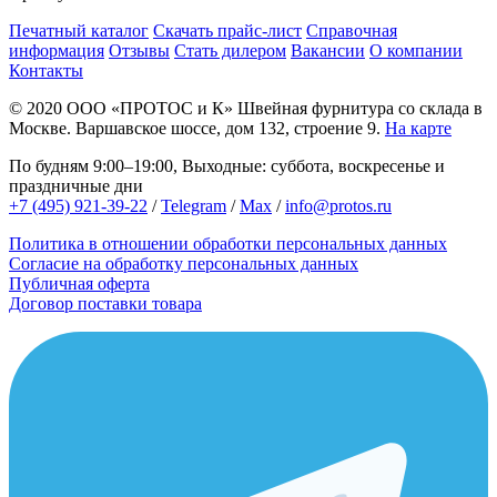
Печатный каталог
Скачать прайс-лист
Справочная
информация
Отзывы
Стать дилером
Вакансии
О компании
Контакты
© 2020
ООО «ПРОТОС и К»
Швейная фурнитура со склада в
Москве.
Варшавское шоссе, дом 132, строение 9.
На карте
По будням 9:00–19:00, Выходные: суббота, воскресенье и
праздничные дни
+7 (495) 921-39-22
/
Telegram
/
Max
/
info@protos.ru
Политика в отношении обработки персональных данных
Согласие на обработку персональных данных
Публичная оферта
Договор поставки товара