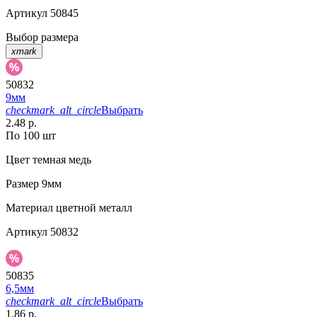
Артикул
50845
Выбор размера
xmark
50832
9мм
checkmark_alt_circle
Выбрать
2.48 р.
По 100 шт
Цвет
темная медь
Размер
9мм
Материал
цветной металл
Артикул
50832
50835
6,5мм
checkmark_alt_circle
Выбрать
1.86 р.