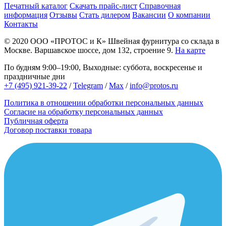
Печатный каталог
Скачать прайс-лист
Справочная
информация
Отзывы
Стать дилером
Вакансии
О компании
Контакты
© 2020
ООО «ПРОТОС и К»
Швейная фурнитура со склада в
Москве.
Варшавское шоссе, дом 132, строение 9.
На карте
По будням 9:00–19:00, Выходные: суббота, воскресенье и
праздничные дни
+7 (495) 921-39-22
/
Telegram
/
Max
/
info@protos.ru
Политика в отношении обработки персональных данных
Согласие на обработку персональных данных
Публичная оферта
Договор поставки товара