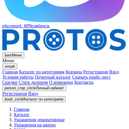
placemark_fill
Челябинск
bars
Меню
Меню
xmark
Главная
Каталог по категориям
Корзина
Регистрация
Вход
Условия работы
Печатный каталог
Скачать прайс-лист
Скидки
Стать дилером
О компании
Контакты
person_crop_circle
Личный кабинет
Регистрация
Вход
book_circle
Каталог
по категориям
Главная
Каталог
Украшения декоративные
Украшения на шипах