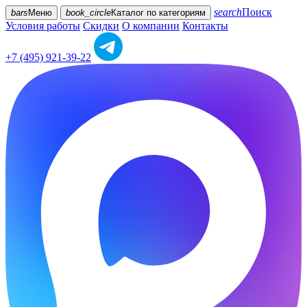
search
Поиск
bars
Меню
book_circle
Каталог
по категориям
Условия работы
Скидки
О компании
Контакты
+7 (495) 921-39-22