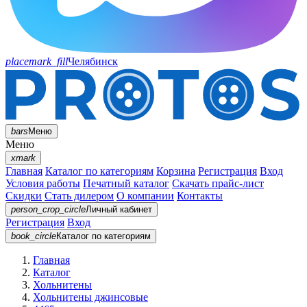
placemark_fill
Челябинск
bars
Меню
Меню
xmark
Главная
Каталог по категориям
Корзина
Регистрация
Вход
Условия работы
Печатный каталог
Скачать прайс-лист
Скидки
Стать дилером
О компании
Контакты
person_crop_circle
Личный кабинет
Регистрация
Вход
book_circle
Каталог
по категориям
Главная
Каталог
Хольнитены
Хольнитены джинсовые