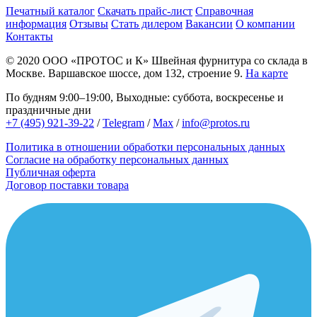
Печатный каталог
Скачать прайс-лист
Справочная
информация
Отзывы
Стать дилером
Вакансии
О компании
Контакты
© 2020
ООО «ПРОТОС и К»
Швейная фурнитура со склада в
Москве.
Варшавское шоссе, дом 132, строение 9.
На карте
По будням 9:00–19:00, Выходные: суббота, воскресенье и
праздничные дни
+7 (495) 921-39-22
/
Telegram
/
Max
/
info@protos.ru
Политика в отношении обработки персональных данных
Согласие на обработку персональных данных
Публичная оферта
Договор поставки товара