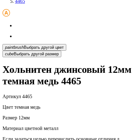
4465
paintbrush
Выбрать другой цвет
cube
Выбрать другой размер
Хольнитен джинсовый 12мм
темная медь 4465
Артикул
4465
Цвет
темная медь
Размер
12мм
Материал
цветной металл
Если задаться целью перечислить основные отличия д...