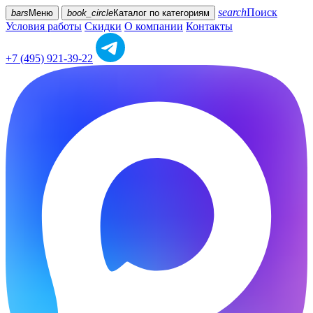
search
Поиск
bars
Меню
book_circle
Каталог
по категориям
Условия работы
Скидки
О компании
Контакты
+7 (495) 921-39-22