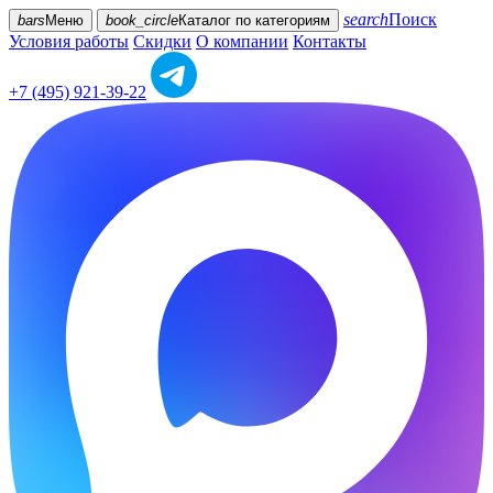
search
Поиск
bars
Меню
book_circle
Каталог
по категориям
Условия работы
Скидки
О компании
Контакты
+7 (495) 921-39-22