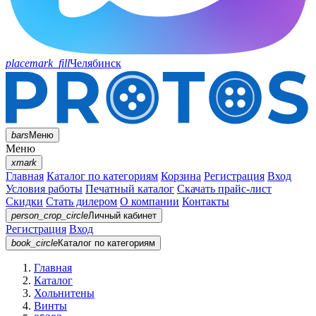
placemark_fill
Челябинск
bars
Меню
Меню
xmark
Главная
Каталог по категориям
Корзина
Регистрация
Вход
Условия работы
Печатный каталог
Скачать прайс-лист
Скидки
Стать дилером
О компании
Контакты
person_crop_circle
Личный кабинет
Регистрация
Вход
book_circle
Каталог
по категориям
Главная
Каталог
Хольнитены
Винты