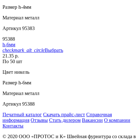
Размер
h-4мм
Материал
металл
Артикул
95383
95388
h-6мм
checkmark_alt_circle
Выбрать
21.35 р.
По 50 шт
Цвет
никель
Размер
h-6мм
Материал
металл
Артикул
95388
Печатный каталог
Скачать прайс-лист
Справочная
информация
Отзывы
Стать дилером
Вакансии
О компании
Контакты
© 2020
ООО «ПРОТОС и К»
Швейная фурнитура со склада в