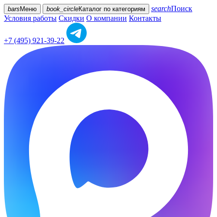
search
Поиск
bars
Меню
book_circle
Каталог
по категориям
Условия работы
Скидки
О компании
Контакты
+7 (495) 921-39-22