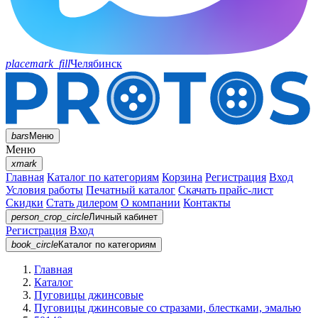
placemark_fill
Челябинск
bars
Меню
Меню
xmark
Главная
Каталог по категориям
Корзина
Регистрация
Вход
Условия работы
Печатный каталог
Скачать прайс-лист
Скидки
Стать дилером
О компании
Контакты
person_crop_circle
Личный кабинет
Регистрация
Вход
book_circle
Каталог
по категориям
Главная
Каталог
Пуговицы джинсовые
Пуговицы джинсовые со стразами, блестками, эмалью