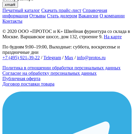
xmark
Печатный каталог
Скачать прайс-лист
Справочная
информация
Отзывы
Стать дилером
Вакансии
О компании
Контакты
© 2020
ООО «ПРОТОС и К»
Швейная фурнитура со склада в
Москве.
Варшавское шоссе, дом 132, строение 9.
На карте
По будням 9:00–19:00, Выходные: суббота, воскресенье и
праздничные дни
+7 (495) 921-39-22
/
Telegram
/
Max
/
info@protos.ru
Политика в отношении обработки персональных данных
Согласие на обработку персональных данных
Публичная оферта
Договор поставки товара