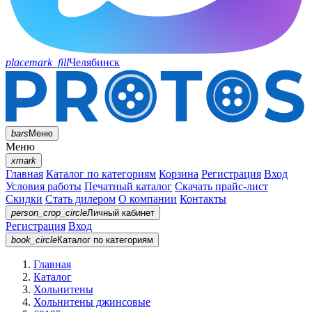
placemark_fill
Челябинск
bars
Меню
Меню
xmark
Главная
Каталог по категориям
Корзина
Регистрация
Вход
Условия работы
Печатный каталог
Скачать прайс-лист
Скидки
Стать дилером
О компании
Контакты
person_crop_circle
Личный кабинет
Регистрация
Вход
book_circle
Каталог
по категориям
Главная
Каталог
Хольнитены
Хольнитены джинсовые