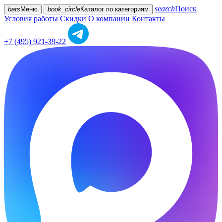
search
Поиск
bars
Меню
book_circle
Каталог
по категориям
Условия работы
Скидки
О компании
Контакты
+7 (495) 921-39-22