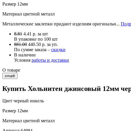
Размер
12мм
Материал
цветной металл
Металлические заклепки придают изделиям оригинальн...
Подр
8.81
4.41
р.
за шт
В упаковке по
100 шт
881.00
440.50 р. за уп.
По сумме заказа –
скидки
В наличии
Условия
работы и доставки
О товаре
xmark
Купить Хольнитен джинсовый 12мм чер
Цвет
черный никель
Размер
12мм
Материал
цветной металл
Артикул
64984