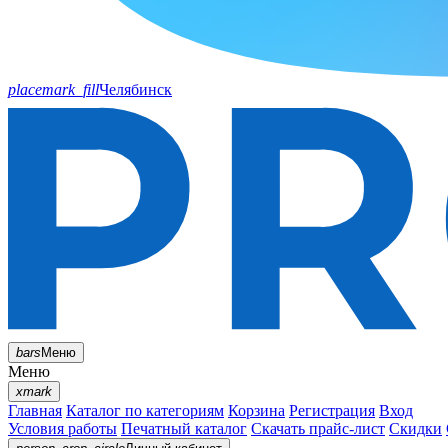
placemark_fill
Челябинск
bars
Меню
Меню
xmark
Главная
Каталог по категориям
Корзина
Регистрация
Вход
Условия работы
Печатный каталог
Скачать прайс-лист
Скидки