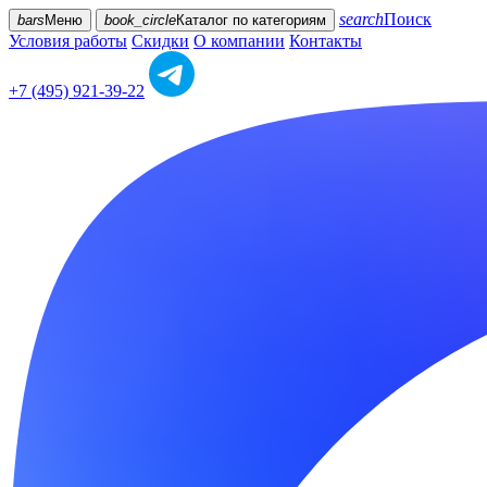
search
Поиск
bars
Меню
book_circle
Каталог
по категориям
Условия работы
Скидки
О компании
Контакты
+7 (495) 921-39-22