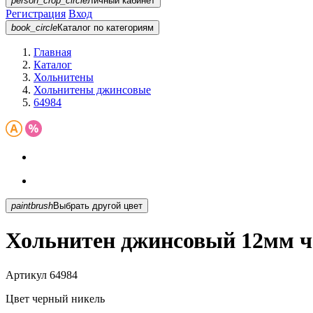
person_crop_circle
Личный кабинет
Регистрация
Вход
book_circle
Каталог
по категориям
Главная
Каталог
Хольнитены
Хольнитены джинсовые
64984
paintbrush
Выбрать другой цвет
Хольнитен джинсовый 12мм ч
Артикул
64984
Цвет
черный никель