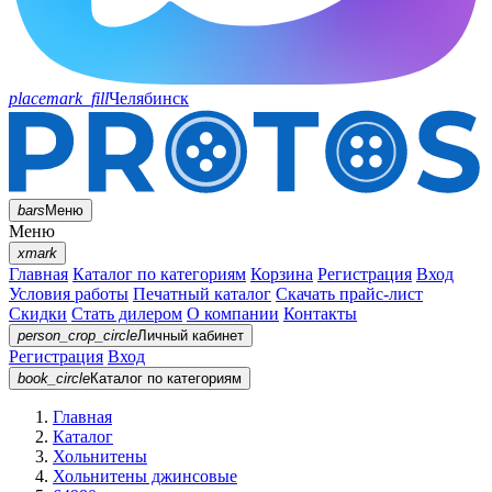
placemark_fill
Челябинск
bars
Меню
Меню
xmark
Главная
Каталог по категориям
Корзина
Регистрация
Вход
Условия работы
Печатный каталог
Скачать прайс-лист
Скидки
Стать дилером
О компании
Контакты
person_crop_circle
Личный кабинет
Регистрация
Вход
book_circle
Каталог
по категориям
Главная
Каталог
Хольнитены
Хольнитены джинсовые