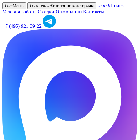
search
Поиск
bars
Меню
book_circle
Каталог
по категориям
Условия работы
Скидки
О компании
Контакты
+7 (495) 921-39-22