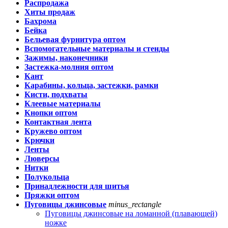
Распродажа
Хиты продаж
Бахрома
Бейка
Бельевая фурнитура оптом
Вспомогательные материалы и стенды
Зажимы, наконечники
Застежка-молния оптом
Кант
Карабины, кольца, застежки, рамки
Кисти, подхваты
Клеевые материалы
Кнопки оптом
Контактная лента
Кружево оптом
Крючки
Ленты
Люверсы
Нитки
Полукольца
Принадлежности для шитья
Пряжки оптом
Пуговицы джинсовые
minus_rectangle
Пуговицы джинсовые на ломанной (плавающей)
ножке