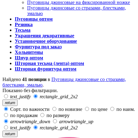
Пуговицы джинсовые на фиксированной ножке
Пуговицы джинсовые со стразами, блестками,
эмалью
Пуговицы оптом
Резинка
Тесьма
Украшения декоративные
Установочное оборудование
Фурнитура под заказ
Хольнитены
Шнур оптом
Шторная тесьма (лента) оптом
Шторная фурнитура оптом
Найдено
41 позиции
в
Пуговицы джинсовые со стразами,
блестками, эмалью
.
Показано без фильтрации.
text_justify
rectangle_grid_2x2
return
Сорт. по важности
по новизне
по цене
по наим.
по продажам
по размеру
arrowtriangle_down
arrowtriangle_up
text_justify
rectangle_grid_2x2
return