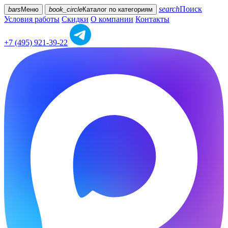
search
Поиск
bars
Меню
book_circle
Каталог
по категориям
Условия работы
Скидки
О компании
Контакты
+7 (495) 921-39-22