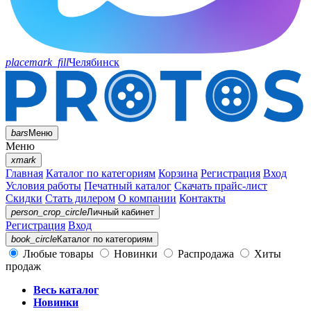
placemark_fill
Челябинск
bars
Меню
Меню
xmark
Главная
Каталог по категориям
Корзина
Регистрация
Вход
Условия работы
Печатный каталог
Скачать прайс-лист
Скидки
Стать дилером
О компании
Контакты
person_crop_circle
Личный кабинет
Регистрация
Вход
book_circle
Каталог
по категориям
Любые товары
Новинки
Распродажа
Хиты
продаж
Весь каталог
Новинки