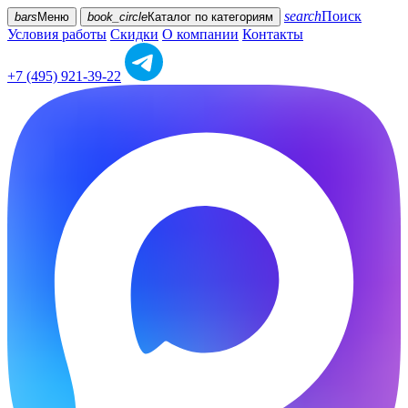
search
Поиск
bars
Меню
book_circle
Каталог
по категориям
Условия работы
Скидки
О компании
Контакты
+7 (495) 921-39-22