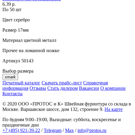
6.39 р.
По 50 шт
Цвет
серебро
Размер
17мм
Материал
цветной металл
Прочее
на ломанной ножке
Артикул
50143
Выбор размера
xmark
Печатный каталог
Скачать прайс-лист
Справочная
информация
Отзывы
Стать дилером
Вакансии
О компании
Контакты
© 2020
ООО «ПРОТОС и К»
Швейная фурнитура со склада в
Москве.
Варшавское шоссе, дом 132, строение 9.
На карте
По будням 9:00–19:00, Выходные: суббота, воскресенье и
праздничные дни
+7 (495) 921-39-22
/
Telegram
/
Max
/
info@protos.ru