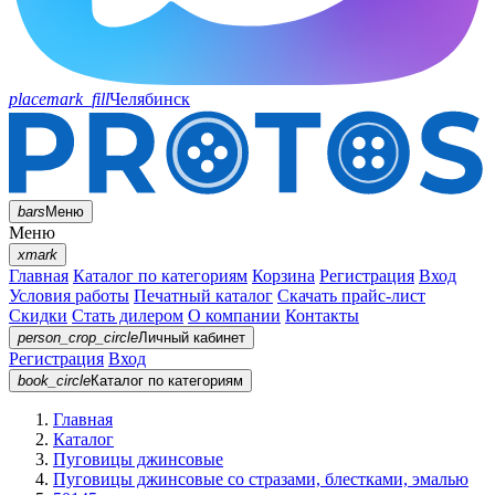
placemark_fill
Челябинск
bars
Меню
Меню
xmark
Главная
Каталог по категориям
Корзина
Регистрация
Вход
Условия работы
Печатный каталог
Скачать прайс-лист
Скидки
Стать дилером
О компании
Контакты
person_crop_circle
Личный кабинет
Регистрация
Вход
book_circle
Каталог
по категориям
Главная
Каталог
Пуговицы джинсовые
Пуговицы джинсовые со стразами, блестками, эмалью