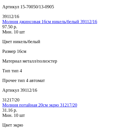
Артикул
15-70050/13-0905
39112/16
Молния джинсовая 16см никель/белый 39112/16
97.50 р.
Мин. 10 шт
Цвет
никель/белый
Размер
16см
Материал
металл/полиэстер
Тип
тип 4
Прочее
тип 4 автомат
Артикул
39112/16
31217/20
Молния потайная 20см экрю 31217/20
31.16 р.
Мин. 10 шт
Цвет
экрю