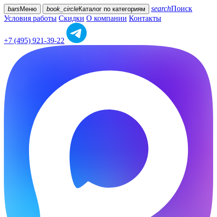
search
Поиск
bars
Меню
book_circle
Каталог
по категориям
Условия работы
Скидки
О компании
Контакты
+7 (495) 921-39-22