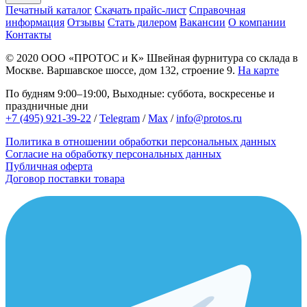
Печатный каталог
Скачать прайс-лист
Справочная
информация
Отзывы
Стать дилером
Вакансии
О компании
Контакты
© 2020
ООО «ПРОТОС и К»
Швейная фурнитура со склада в
Москве.
Варшавское шоссе, дом 132, строение 9.
На карте
По будням 9:00–19:00, Выходные: суббота, воскресенье и
праздничные дни
+7 (495) 921-39-22
/
Telegram
/
Max
/
info@protos.ru
Политика в отношении обработки персональных данных
Согласие на обработку персональных данных
Публичная оферта
Договор поставки товара