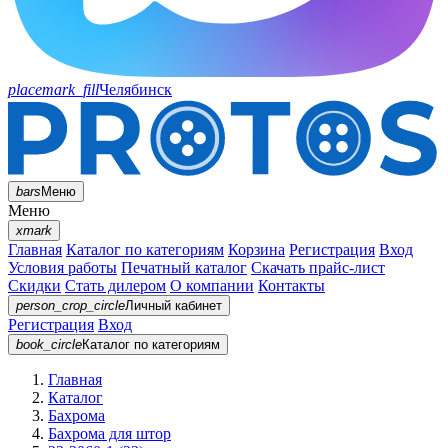
placemark_fill
Челябинск
bars
Меню
Меню
xmark
Главная
Каталог по категориям
Корзина
Регистрация
Вход
Условия работы
Печатный каталог
Скачать прайс-лист
Скидки
Стать дилером
О компании
Контакты
person_crop_circle
Личный кабинет
Регистрация
Вход
book_circle
Каталог
по категориям
Главная
Каталог
Бахрома
Бахрома для штор