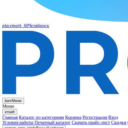
placemark_fill
Челябинск
bars
Меню
Меню
xmark
Главная
Каталог по категориям
Корзина
Регистрация
Вход
Условия работы
Печатный каталог
Скачать прайс-лист
Скидки