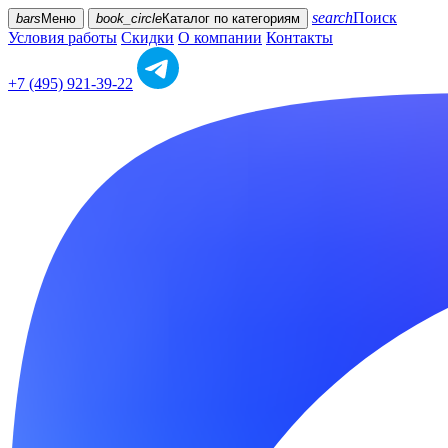
search
Поиск
bars
Меню
book_circle
Каталог
по категориям
Условия работы
Скидки
О компании
Контакты
+7 (495) 921-39-22