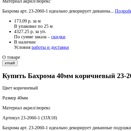
Материал
акрил/люрекс
Бахрома арт. 23-2060-1 идеально декорирует диванны...
Подробн
173.09
р.
за м
В упаковке по
25 м
4327.25 р. за уп.
По сумме заказа –
скидки
В наличии
Условия
работы и доставки
О товаре
xmark
Купить Бахрома 40мм коричневый 23-20
Цвет
коричневый
Размер
40мм
Материал
акрил/люрекс
Артикул
23-2060-1 (33X18)
Бахрома арт. 23-2060-1 идеально декорирует диванные подушки