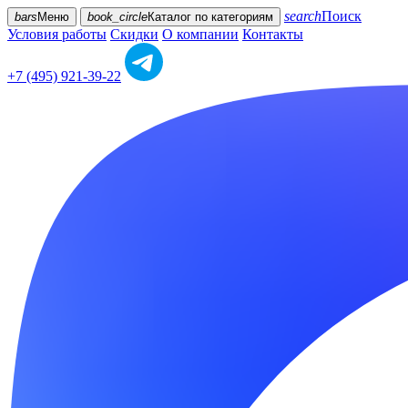
search
Поиск
bars
Меню
book_circle
Каталог
по категориям
Условия работы
Скидки
О компании
Контакты
+7 (495) 921-39-22