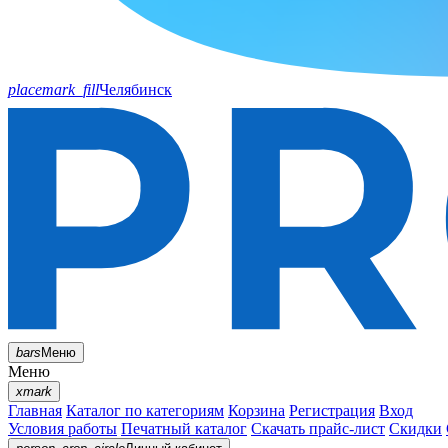
placemark_fill
Челябинск
bars
Меню
Меню
xmark
Главная
Каталог по категориям
Корзина
Регистрация
Вход
Условия работы
Печатный каталог
Скачать прайс-лист
Скидки