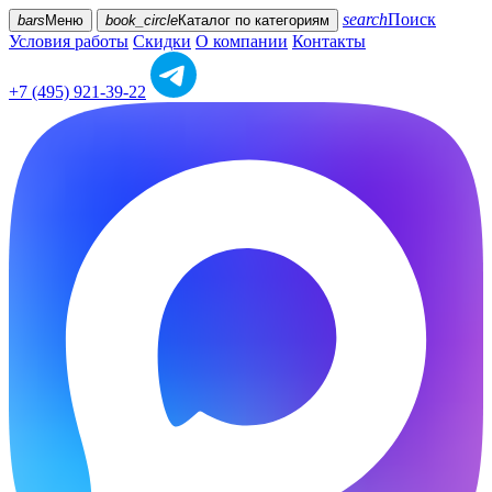
search
Поиск
bars
Меню
book_circle
Каталог
по категориям
Условия работы
Скидки
О компании
Контакты
+7 (495) 921-39-22