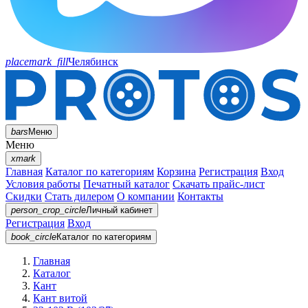
placemark_fill
Челябинск
bars
Меню
Меню
xmark
Главная
Каталог по категориям
Корзина
Регистрация
Вход
Условия работы
Печатный каталог
Скачать прайс-лист
Скидки
Стать дилером
О компании
Контакты
person_crop_circle
Личный кабинет
Регистрация
Вход
book_circle
Каталог
по категориям
Главная
Каталог
Кант
Кант витой