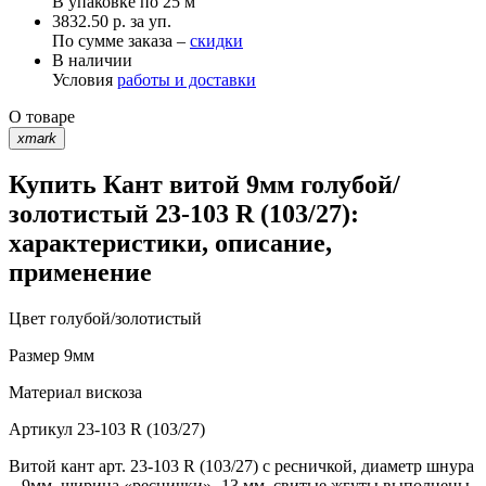
В упаковке по
25 м
3832.50 р. за уп.
По сумме заказа –
скидки
В наличии
Условия
работы и доставки
О товаре
xmark
Купить Кант витой 9мм голубой/
золотистый 23-103 R (103/27):
характеристики, описание,
применение
Цвет
голубой/золотистый
Размер
9мм
Материал
вискоза
Артикул
23-103 R (103/27)
Витой кант арт. 23-103 R (103/27) с ресничкой, диаметр шнура
– 9мм, ширина «реснички» -13 мм, свитые жгуты выполнены