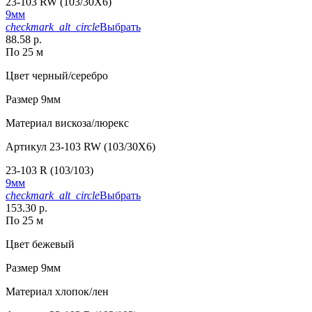
23-103 RW (103/30X6)
9мм
checkmark_alt_circle
Выбрать
88.58 р.
По 25 м
Цвет
черный/серебро
Размер
9мм
Материал
вискоза/люрекс
Артикул
23-103 RW (103/30X6)
23-103 R (103/103)
9мм
checkmark_alt_circle
Выбрать
153.30 р.
По 25 м
Цвет
бежевый
Размер
9мм
Материал
хлопок/лен