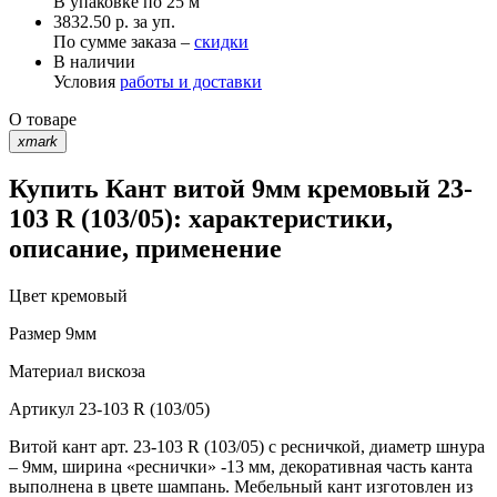
В упаковке по
25 м
3832.50 р. за уп.
По сумме заказа –
скидки
В наличии
Условия
работы и доставки
О товаре
xmark
Купить Кант витой 9мм кремовый 23-
103 R (103/05): характеристики,
описание, применение
Цвет
кремовый
Размер
9мм
Материал
вискоза
Артикул
23-103 R (103/05)
Витой кант арт. 23-103 R (103/05) с ресничкой, диаметр шнура
– 9мм, ширина «реснички» -13 мм, декоративная часть канта
выполнена в цвете шампань. Мебельный кант изготовлен из