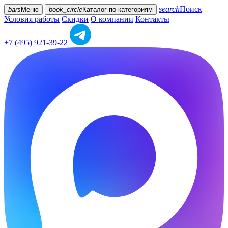
search
Поиск
bars
Меню
book_circle
Каталог
по категориям
Условия работы
Скидки
О компании
Контакты
+7 (495) 921-39-22