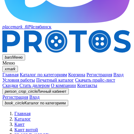
placemark_fill
Челябинск
bars
Меню
Меню
xmark
Главная
Каталог по категориям
Корзина
Регистрация
Вход
Условия работы
Печатный каталог
Скачать прайс-лист
Скидки
Стать дилером
О компании
Контакты
person_crop_circle
Личный кабинет
Регистрация
Вход
book_circle
Каталог
по категориям
Главная
Каталог
Кант
Кант витой